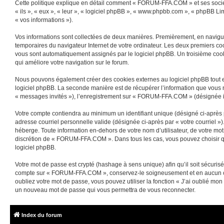
Cette politique explique en détail comment « FORUM-FFA.COM » et ses sociét
« ils », « eux », « leur », « logiciel phpBB », « www.phpbb.com », « phpBB Lim
« vos informations »).
Vos informations sont collectées de deux manières. Premièrement, en navigua
temporaires du navigateur Internet de votre ordinateur. Les deux premiers cooki
vous sont automatiquement assignés par le logiciel phpBB. Un troisième cooki
qui améliore votre navigation sur le forum.
Nous pouvons également créer des cookies externes au logiciel phpBB tout 
logiciel phpBB. La seconde manière est de récupérer l’information que vous nou
« messages invités »), l’enregistrement sur « FORUM-FFA.COM » (désignée ic
Votre compte contiendra au minimum un identifiant unique (désigné ci-après p
adresse courriel personnelle valide (désignée ci-après par « votre courriel
héberge. Toute information en-dehors de votre nom d’utilisateur, de votre mo
discrétion de « FORUM-FFA.COM ». Dans tous les cas, vous pouvez choisir quel
logiciel phpBB.
Votre mot de passe est crypté (hashage à sens unique) afin qu’il soit sécuris
compte sur « FORUM-FFA.COM », conservez-le soigneusement et en aucun ca
oubliez votre mot de passe, vous pouvez utiliser la fonction « J’ai oublié mon
un nouveau mot de passe qui vous permettra de vous reconnecter.
Index du forum