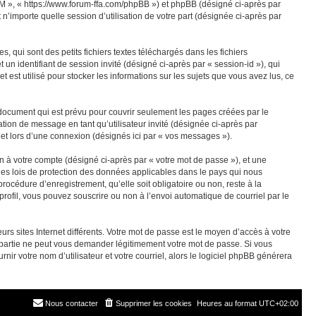
M », « https://www.forum-ffa.com/phpBB ») et phpBB (désigné ci-après par
n’importe quelle session d’utilisation de votre part (désignée ci-après par
ui sont des petits fichiers textes téléchargés dans les fichiers
 un identifiant de session invité (désigné ci-après par « session-id »), qui
st utilisé pour stocker les informations sur les sujets que vous avez lus, ce
ocument qui est prévu pour couvrir seulement les pages créées par le
ation de message en tant qu’utilisateur invité (désignée ci-après par
t lors d’une connexion (désignés ici par « vos messages »).
n à votre compte (désigné ci-après par « votre mot de passe »), et une
les lois de protection des données applicables dans le pays qui nous
océdure d’enregistrement, qu’elle soit obligatoire ou non, reste à la
ofil, vous pouvez souscrire ou non à l’envoi automatique de courriel par le
rs sites Internet différents. Votre mot de passe est le moyen d’accès à votre
rtie ne peut vous demander légitimement votre mot de passe. Si vous
ir votre nom d’utilisateur et votre courriel, alors le logiciel phpBB générera
Nous contacter
Supprimer les cookies
Heures au format
UTC+02:00