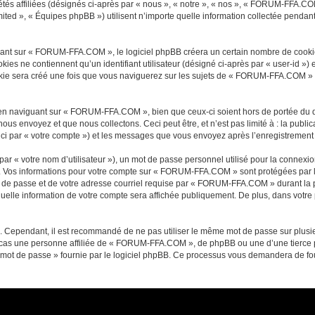
és affiliées (désignés ci-après par « nous », « notre », « nos », « FORUM-FFA.CO
ited », « Équipes phpBB ») utilisent n’importe quelle information collectée pendant 
nt sur « FORUM-FFA.COM », le logiciel phpBB créera un certain nombre de cookies, q
es ne contiennent qu’un identifiant utilisateur (désigné ci-après par « user-id ») et
e sera créé une fois que vous naviguerez sur les sujets de « FORUM-FFA.COM » et e
en naviguant sur « FORUM-FFA.COM », bien que ceux-ci soient hors de portée du d
s envoyez et que nous collectons. Ceci peut être, et n’est pas limité à : la public
i par « votre compte ») et les messages que vous envoyez après l’enregistrement e
ar « votre nom d’utilisateur »), un mot de passe personnel utilisé pour la connexio
 »). Vos informations pour votre compte sur « FORUM-FFA.COM » sont protégées par 
t de passe et de votre adresse courriel requise par « FORUM-FFA.COM » durant la pr
le information de votre compte sera affichée publiquement. De plus, dans votre pr
é. Cependant, il est recommandé de ne pas utiliser le même mot de passe sur plusieu
s une personne affiliée de « FORUM-FFA.COM », de phpBB ou une d’une tierce pa
 mot de passe » fournie par le logiciel phpBB. Ce processus vous demandera de fourn