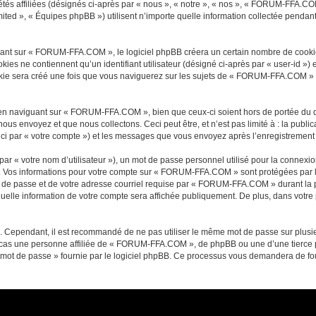
és affiliées (désignés ci-après par « nous », « notre », « nos », « FORUM-FFA.CO
ited », « Équipes phpBB ») utilisent n’importe quelle information collectée pendant 
nt sur « FORUM-FFA.COM », le logiciel phpBB créera un certain nombre de cookies, q
es ne contiennent qu’un identifiant utilisateur (désigné ci-après par « user-id ») et
e sera créé une fois que vous naviguerez sur les sujets de « FORUM-FFA.COM » et e
en naviguant sur « FORUM-FFA.COM », bien que ceux-ci soient hors de portée du d
s envoyez et que nous collectons. Ceci peut être, et n’est pas limité à : la public
i par « votre compte ») et les messages que vous envoyez après l’enregistrement e
ar « votre nom d’utilisateur »), un mot de passe personnel utilisé pour la connexio
 »). Vos informations pour votre compte sur « FORUM-FFA.COM » sont protégées par 
t de passe et de votre adresse courriel requise par « FORUM-FFA.COM » durant la pr
le information de votre compte sera affichée publiquement. De plus, dans votre pr
é. Cependant, il est recommandé de ne pas utiliser le même mot de passe sur plusieu
s une personne affiliée de « FORUM-FFA.COM », de phpBB ou une d’une tierce pa
 mot de passe » fournie par le logiciel phpBB. Ce processus vous demandera de fourn