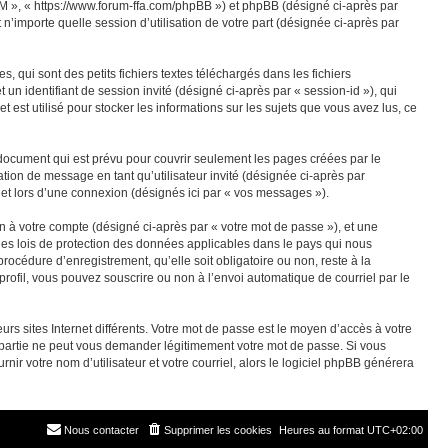
M », « https://www.forum-ffa.com/phpBB ») et phpBB (désigné ci-après par
n’importe quelle session d’utilisation de votre part (désignée ci-après par
ui sont des petits fichiers textes téléchargés dans les fichiers
 un identifiant de session invité (désigné ci-après par « session-id »), qui
st utilisé pour stocker les informations sur les sujets que vous avez lus, ce
ocument qui est prévu pour couvrir seulement les pages créées par le
ation de message en tant qu’utilisateur invité (désignée ci-après par
t lors d’une connexion (désignés ici par « vos messages »).
n à votre compte (désigné ci-après par « votre mot de passe »), et une
les lois de protection des données applicables dans le pays qui nous
océdure d’enregistrement, qu’elle soit obligatoire ou non, reste à la
ofil, vous pouvez souscrire ou non à l’envoi automatique de courriel par le
rs sites Internet différents. Votre mot de passe est le moyen d’accès à votre
rtie ne peut vous demander légitimement votre mot de passe. Si vous
ir votre nom d’utilisateur et votre courriel, alors le logiciel phpBB générera
Nous contacter
Supprimer les cookies
Heures au format
UTC+02:00