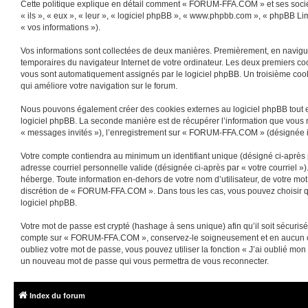
Cette politique explique en détail comment « FORUM-FFA.COM » et ses sociét
« ils », « eux », « leur », « logiciel phpBB », « www.phpbb.com », « phpBB Lim
« vos informations »).
Vos informations sont collectées de deux manières. Premièrement, en navigua
temporaires du navigateur Internet de votre ordinateur. Les deux premiers cooki
vous sont automatiquement assignés par le logiciel phpBB. Un troisième cooki
qui améliore votre navigation sur le forum.
Nous pouvons également créer des cookies externes au logiciel phpBB tout 
logiciel phpBB. La seconde manière est de récupérer l’information que vous nou
« messages invités »), l’enregistrement sur « FORUM-FFA.COM » (désignée ic
Votre compte contiendra au minimum un identifiant unique (désigné ci-après p
adresse courriel personnelle valide (désignée ci-après par « votre courriel
héberge. Toute information en-dehors de votre nom d’utilisateur, de votre mo
discrétion de « FORUM-FFA.COM ». Dans tous les cas, vous pouvez choisir quel
logiciel phpBB.
Votre mot de passe est crypté (hashage à sens unique) afin qu’il soit sécuris
compte sur « FORUM-FFA.COM », conservez-le soigneusement et en aucun ca
oubliez votre mot de passe, vous pouvez utiliser la fonction « J’ai oublié mon
un nouveau mot de passe qui vous permettra de vous reconnecter.
Index du forum