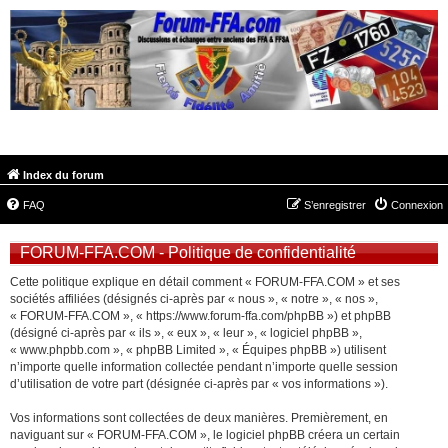
FORUM-FFA.COM
Index du forum
FAQ
S’enregistrer
Connexion
FORUM-FFA.COM - Politique de confidentialité
Cette politique explique en détail comment « FORUM-FFA.COM » et ses
sociétés affiliées (désignés ci-après par « nous », « notre », « nos »,
« FORUM-FFA.COM », « https://www.forum-ffa.com/phpBB ») et phpBB
(désigné ci-après par « ils », « eux », « leur », « logiciel phpBB »,
« www.phpbb.com », « phpBB Limited », « Équipes phpBB ») utilisent
n’importe quelle information collectée pendant n’importe quelle session
d’utilisation de votre part (désignée ci-après par « vos informations »).
Vos informations sont collectées de deux manières. Premièrement, en
naviguant sur « FORUM-FFA.COM », le logiciel phpBB créera un certain