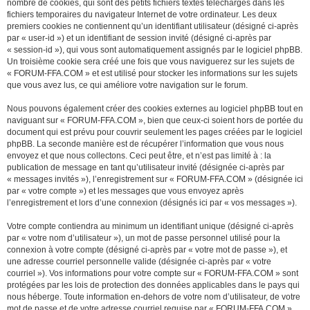
nombre de cookies, qui sont des petits fichiers textes téléchargés dans les
fichiers temporaires du navigateur Internet de votre ordinateur. Les deux
premiers cookies ne contiennent qu’un identifiant utilisateur (désigné ci-après
par « user-id ») et un identifiant de session invité (désigné ci-après par
« session-id »), qui vous sont automatiquement assignés par le logiciel phpBB.
Un troisième cookie sera créé une fois que vous naviguerez sur les sujets de
« FORUM-FFA.COM » et est utilisé pour stocker les informations sur les sujets
que vous avez lus, ce qui améliore votre navigation sur le forum.
Nous pouvons également créer des cookies externes au logiciel phpBB tout en
naviguant sur « FORUM-FFA.COM », bien que ceux-ci soient hors de portée du
document qui est prévu pour couvrir seulement les pages créées par le logiciel
phpBB. La seconde manière est de récupérer l’information que vous nous
envoyez et que nous collectons. Ceci peut être, et n’est pas limité à : la
publication de message en tant qu’utilisateur invité (désignée ci-après par
« messages invités »), l’enregistrement sur « FORUM-FFA.COM » (désignée ici
par « votre compte ») et les messages que vous envoyez après
l’enregistrement et lors d’une connexion (désignés ici par « vos messages »).
Votre compte contiendra au minimum un identifiant unique (désigné ci-après
par « votre nom d’utilisateur »), un mot de passe personnel utilisé pour la
connexion à votre compte (désigné ci-après par « votre mot de passe »), et
une adresse courriel personnelle valide (désignée ci-après par « votre
courriel »). Vos informations pour votre compte sur « FORUM-FFA.COM » sont
protégées par les lois de protection des données applicables dans le pays qui
nous héberge. Toute information en-dehors de votre nom d’utilisateur, de votre
mot de passe et de votre adresse courriel requise par « FORUM-FFA.COM »