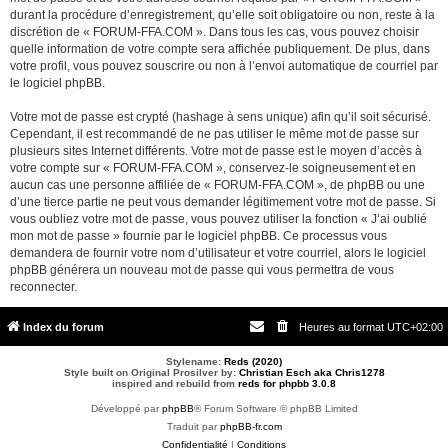
durant la procédure d’enregistrement, qu’elle soit obligatoire ou non, reste à la
discrétion de « FORUM-FFA.COM ». Dans tous les cas, vous pouvez choisir
quelle information de votre compte sera affichée publiquement. De plus, dans
votre profil, vous pouvez souscrire ou non à l’envoi automatique de courriel par
le logiciel phpBB.
Votre mot de passe est crypté (hashage à sens unique) afin qu’il soit sécurisé.
Cependant, il est recommandé de ne pas utiliser le même mot de passe sur
plusieurs sites Internet différents. Votre mot de passe est le moyen d’accès à
votre compte sur « FORUM-FFA.COM », conservez-le soigneusement et en
aucun cas une personne affiliée de « FORUM-FFA.COM », de phpBB ou une
d’une tierce partie ne peut vous demander légitimement votre mot de passe. Si
vous oubliez votre mot de passe, vous pouvez utiliser la fonction « J’ai oublié
mon mot de passe » fournie par le logiciel phpBB. Ce processus vous
demandera de fournir votre nom d’utilisateur et votre courriel, alors le logiciel
phpBB générera un nouveau mot de passe qui vous permettra de vous
reconnecter.
Index du forum
Heures au format
UTC+02:00
Stylename:
Reds (2020)
Style built on Original Prosilver by:
Christian Esch aka Chris1278
inspired and rebuild from
reds for phpbb 3.0.8
Développé par
phpBB
® Forum Software © phpBB Limited
Traduit par
phpBB-fr.com
Confidentialité
|
Conditions