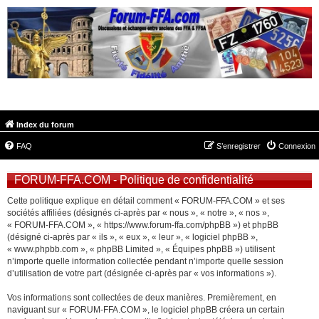
FORUM-FFA.COM
Index du forum
FAQ
S’enregistrer
Connexion
FORUM-FFA.COM - Politique de confidentialité
Cette politique explique en détail comment « FORUM-FFA.COM » et ses
sociétés affiliées (désignés ci-après par « nous », « notre », « nos »,
« FORUM-FFA.COM », « https://www.forum-ffa.com/phpBB ») et phpBB
(désigné ci-après par « ils », « eux », « leur », « logiciel phpBB »,
« www.phpbb.com », « phpBB Limited », « Équipes phpBB ») utilisent
n’importe quelle information collectée pendant n’importe quelle session
d’utilisation de votre part (désignée ci-après par « vos informations »).
Vos informations sont collectées de deux manières. Premièrement, en
naviguant sur « FORUM-FFA.COM », le logiciel phpBB créera un certain