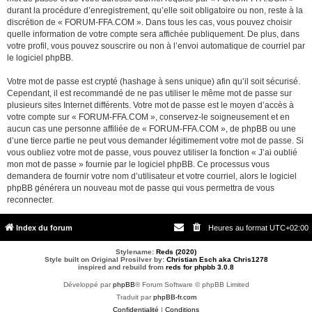
durant la procédure d’enregistrement, qu’elle soit obligatoire ou non, reste à la
discrétion de « FORUM-FFA.COM ». Dans tous les cas, vous pouvez choisir
quelle information de votre compte sera affichée publiquement. De plus, dans
votre profil, vous pouvez souscrire ou non à l’envoi automatique de courriel par
le logiciel phpBB.
Votre mot de passe est crypté (hashage à sens unique) afin qu’il soit sécurisé.
Cependant, il est recommandé de ne pas utiliser le même mot de passe sur
plusieurs sites Internet différents. Votre mot de passe est le moyen d’accès à
votre compte sur « FORUM-FFA.COM », conservez-le soigneusement et en
aucun cas une personne affiliée de « FORUM-FFA.COM », de phpBB ou une
d’une tierce partie ne peut vous demander légitimement votre mot de passe. Si
vous oubliez votre mot de passe, vous pouvez utiliser la fonction « J’ai oublié
mon mot de passe » fournie par le logiciel phpBB. Ce processus vous
demandera de fournir votre nom d’utilisateur et votre courriel, alors le logiciel
phpBB générera un nouveau mot de passe qui vous permettra de vous
reconnecter.
Index du forum
Heures au format
UTC+02:00
Stylename:
Reds (2020)
Style built on Original Prosilver by:
Christian Esch aka Chris1278
inspired and rebuild from
reds for phpbb 3.0.8
Développé par
phpBB
® Forum Software © phpBB Limited
Traduit par
phpBB-fr.com
Confidentialité
|
Conditions