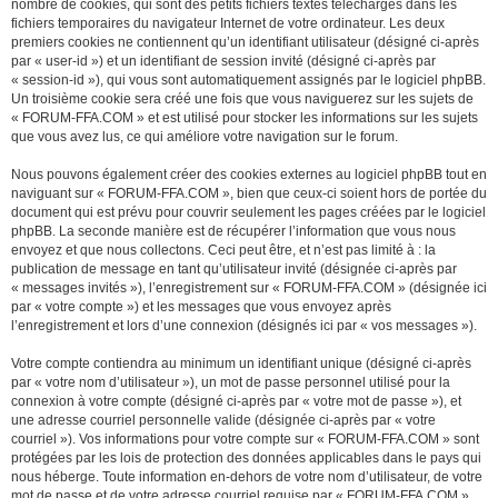
nombre de cookies, qui sont des petits fichiers textes téléchargés dans les
fichiers temporaires du navigateur Internet de votre ordinateur. Les deux
premiers cookies ne contiennent qu’un identifiant utilisateur (désigné ci-après
par « user-id ») et un identifiant de session invité (désigné ci-après par
« session-id »), qui vous sont automatiquement assignés par le logiciel phpBB.
Un troisième cookie sera créé une fois que vous naviguerez sur les sujets de
« FORUM-FFA.COM » et est utilisé pour stocker les informations sur les sujets
que vous avez lus, ce qui améliore votre navigation sur le forum.
Nous pouvons également créer des cookies externes au logiciel phpBB tout en
naviguant sur « FORUM-FFA.COM », bien que ceux-ci soient hors de portée du
document qui est prévu pour couvrir seulement les pages créées par le logiciel
phpBB. La seconde manière est de récupérer l’information que vous nous
envoyez et que nous collectons. Ceci peut être, et n’est pas limité à : la
publication de message en tant qu’utilisateur invité (désignée ci-après par
« messages invités »), l’enregistrement sur « FORUM-FFA.COM » (désignée ici
par « votre compte ») et les messages que vous envoyez après
l’enregistrement et lors d’une connexion (désignés ici par « vos messages »).
Votre compte contiendra au minimum un identifiant unique (désigné ci-après
par « votre nom d’utilisateur »), un mot de passe personnel utilisé pour la
connexion à votre compte (désigné ci-après par « votre mot de passe »), et
une adresse courriel personnelle valide (désignée ci-après par « votre
courriel »). Vos informations pour votre compte sur « FORUM-FFA.COM » sont
protégées par les lois de protection des données applicables dans le pays qui
nous héberge. Toute information en-dehors de votre nom d’utilisateur, de votre
mot de passe et de votre adresse courriel requise par « FORUM-FFA.COM »