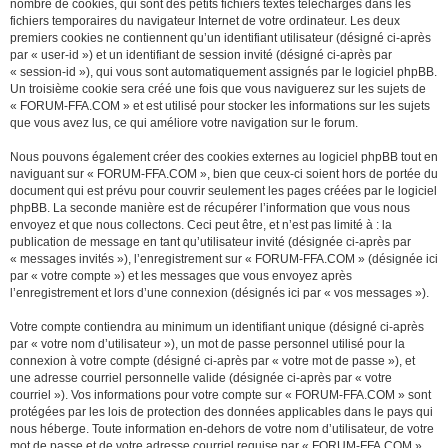
nombre de cookies, qui sont des petits fichiers textes téléchargés dans les
fichiers temporaires du navigateur Internet de votre ordinateur. Les deux
premiers cookies ne contiennent qu’un identifiant utilisateur (désigné ci-après
par « user-id ») et un identifiant de session invité (désigné ci-après par
« session-id »), qui vous sont automatiquement assignés par le logiciel phpBB.
Un troisième cookie sera créé une fois que vous naviguerez sur les sujets de
« FORUM-FFA.COM » et est utilisé pour stocker les informations sur les sujets
que vous avez lus, ce qui améliore votre navigation sur le forum.
Nous pouvons également créer des cookies externes au logiciel phpBB tout en
naviguant sur « FORUM-FFA.COM », bien que ceux-ci soient hors de portée du
document qui est prévu pour couvrir seulement les pages créées par le logiciel
phpBB. La seconde manière est de récupérer l’information que vous nous
envoyez et que nous collectons. Ceci peut être, et n’est pas limité à : la
publication de message en tant qu’utilisateur invité (désignée ci-après par
« messages invités »), l’enregistrement sur « FORUM-FFA.COM » (désignée ici
par « votre compte ») et les messages que vous envoyez après
l’enregistrement et lors d’une connexion (désignés ici par « vos messages »).
Votre compte contiendra au minimum un identifiant unique (désigné ci-après
par « votre nom d’utilisateur »), un mot de passe personnel utilisé pour la
connexion à votre compte (désigné ci-après par « votre mot de passe »), et
une adresse courriel personnelle valide (désignée ci-après par « votre
courriel »). Vos informations pour votre compte sur « FORUM-FFA.COM » sont
protégées par les lois de protection des données applicables dans le pays qui
nous héberge. Toute information en-dehors de votre nom d’utilisateur, de votre
mot de passe et de votre adresse courriel requise par « FORUM-FFA.COM »