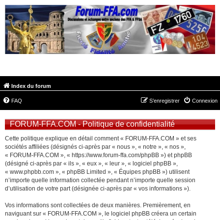
FORUM-FFA.COM
Index du forum
FAQ
S’enregistrer
Connexion
FORUM-FFA.COM - Politique de confidentialité
Cette politique explique en détail comment « FORUM-FFA.COM » et ses
sociétés affiliées (désignés ci-après par « nous », « notre », « nos »,
« FORUM-FFA.COM », « https://www.forum-ffa.com/phpBB ») et phpBB
(désigné ci-après par « ils », « eux », « leur », « logiciel phpBB »,
« www.phpbb.com », « phpBB Limited », « Équipes phpBB ») utilisent
n’importe quelle information collectée pendant n’importe quelle session
d’utilisation de votre part (désignée ci-après par « vos informations »).
Vos informations sont collectées de deux manières. Premièrement, en
naviguant sur « FORUM-FFA.COM », le logiciel phpBB créera un certain