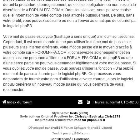
durant la procédure d’enregistrement, qu’elle soit obligatoire ou non, reste à la
discrétion de « FORUM-FFA.COM ». Dans tous les cas, vous pouvez choisir
quelle information de votre compte sera affichée publiquement. De plus, dans
votre profil, vous pouvez souscrire ou non à l’envoi automatique de courriel par
le logiciel phpBB.
Votre mot de passe est crypté (hashage à sens unique) afin qu’il soit sécurisé.
Cependant, il est recommandé de ne pas utiliser le même mot de passe sur
plusieurs sites Internet différents. Votre mot de passe est le moyen d’accès à
votre compte sur « FORUM-FFA.COM », conservez-le soigneusement et en
aucun cas une personne affiliée de « FORUM-FFA.COM », de phpBB ou une
d’une tierce partie ne peut vous demander légitimement votre mot de passe. Si
vous oubliez votre mot de passe, vous pouvez utiliser la fonction « J’ai oublié
mon mot de passe » fournie par le logiciel phpBB. Ce processus vous
demandera de fournir votre nom d’utilisateur et votre courriel, alors le logiciel
phpBB générera un nouveau mot de passe qui vous permettra de vous
reconnecter.
Index du forum
Heures au format
UTC+02:00
Stylename:
Reds (2020)
Style built on Original Prosilver by:
Christian Esch aka Chris1278
inspired and rebuild from
reds for phpbb 3.0.8
Développé par
phpBB
® Forum Software © phpBB Limited
Traduit par
phpBB-fr.com
Confidentialité
|
Conditions