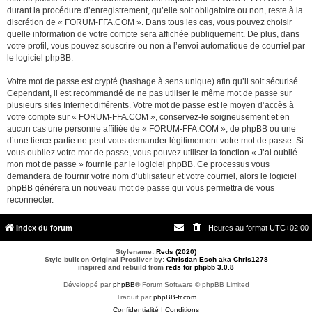
durant la procédure d’enregistrement, qu’elle soit obligatoire ou non, reste à la
discrétion de « FORUM-FFA.COM ». Dans tous les cas, vous pouvez choisir
quelle information de votre compte sera affichée publiquement. De plus, dans
votre profil, vous pouvez souscrire ou non à l’envoi automatique de courriel par
le logiciel phpBB.
Votre mot de passe est crypté (hashage à sens unique) afin qu’il soit sécurisé.
Cependant, il est recommandé de ne pas utiliser le même mot de passe sur
plusieurs sites Internet différents. Votre mot de passe est le moyen d’accès à
votre compte sur « FORUM-FFA.COM », conservez-le soigneusement et en
aucun cas une personne affiliée de « FORUM-FFA.COM », de phpBB ou une
d’une tierce partie ne peut vous demander légitimement votre mot de passe. Si
vous oubliez votre mot de passe, vous pouvez utiliser la fonction « J’ai oublié
mon mot de passe » fournie par le logiciel phpBB. Ce processus vous
demandera de fournir votre nom d’utilisateur et votre courriel, alors le logiciel
phpBB générera un nouveau mot de passe qui vous permettra de vous
reconnecter.
Index du forum
Heures au format
UTC+02:00
Stylename:
Reds (2020)
Style built on Original Prosilver by:
Christian Esch aka Chris1278
inspired and rebuild from
reds for phpbb 3.0.8
Développé par
phpBB
® Forum Software © phpBB Limited
Traduit par
phpBB-fr.com
Confidentialité
|
Conditions