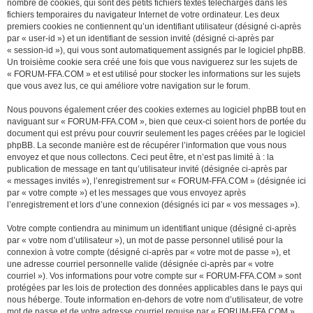
nombre de cookies, qui sont des petits fichiers textes téléchargés dans les
fichiers temporaires du navigateur Internet de votre ordinateur. Les deux
premiers cookies ne contiennent qu’un identifiant utilisateur (désigné ci-après
par « user-id ») et un identifiant de session invité (désigné ci-après par
« session-id »), qui vous sont automatiquement assignés par le logiciel phpBB.
Un troisième cookie sera créé une fois que vous naviguerez sur les sujets de
« FORUM-FFA.COM » et est utilisé pour stocker les informations sur les sujets
que vous avez lus, ce qui améliore votre navigation sur le forum.
Nous pouvons également créer des cookies externes au logiciel phpBB tout en
naviguant sur « FORUM-FFA.COM », bien que ceux-ci soient hors de portée du
document qui est prévu pour couvrir seulement les pages créées par le logiciel
phpBB. La seconde manière est de récupérer l’information que vous nous
envoyez et que nous collectons. Ceci peut être, et n’est pas limité à : la
publication de message en tant qu’utilisateur invité (désignée ci-après par
« messages invités »), l’enregistrement sur « FORUM-FFA.COM » (désignée ici
par « votre compte ») et les messages que vous envoyez après
l’enregistrement et lors d’une connexion (désignés ici par « vos messages »).
Votre compte contiendra au minimum un identifiant unique (désigné ci-après
par « votre nom d’utilisateur »), un mot de passe personnel utilisé pour la
connexion à votre compte (désigné ci-après par « votre mot de passe »), et
une adresse courriel personnelle valide (désignée ci-après par « votre
courriel »). Vos informations pour votre compte sur « FORUM-FFA.COM » sont
protégées par les lois de protection des données applicables dans le pays qui
nous héberge. Toute information en-dehors de votre nom d’utilisateur, de votre
mot de passe et de votre adresse courriel requise par « FORUM-FFA.COM »