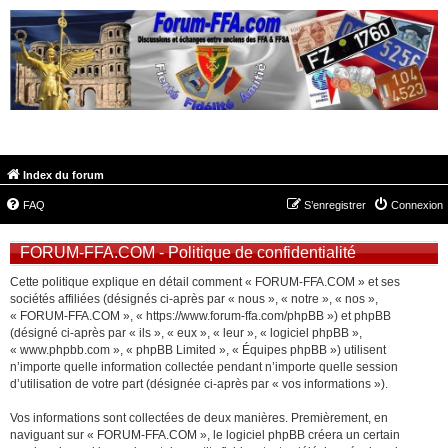
FORUM-FFA.COM
Index du forum
FAQ
S’enregistrer
Connexion
FORUM-FFA.COM - Politique de confidentialité
Cette politique explique en détail comment « FORUM-FFA.COM » et ses
sociétés affiliées (désignés ci-après par « nous », « notre », « nos »,
« FORUM-FFA.COM », « https://www.forum-ffa.com/phpBB ») et phpBB
(désigné ci-après par « ils », « eux », « leur », « logiciel phpBB »,
« www.phpbb.com », « phpBB Limited », « Équipes phpBB ») utilisent
n’importe quelle information collectée pendant n’importe quelle session
d’utilisation de votre part (désignée ci-après par « vos informations »).
Vos informations sont collectées de deux manières. Premièrement, en
naviguant sur « FORUM-FFA.COM », le logiciel phpBB créera un certain