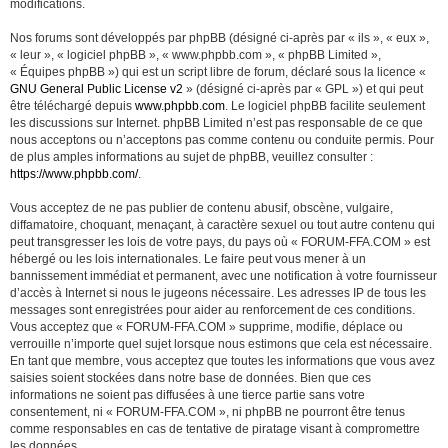
modifications.
Nos forums sont développés par phpBB (désigné ci-après par « ils », « eux »,
« leur », « logiciel phpBB », « www.phpbb.com », « phpBB Limited »,
« Équipes phpBB ») qui est un script libre de forum, déclaré sous la licence «
GNU General Public License v2
» (désigné ci-après par « GPL ») et qui peut
être téléchargé depuis
www.phpbb.com
. Le logiciel phpBB facilite seulement
les discussions sur Internet. phpBB Limited n’est pas responsable de ce que
nous acceptons ou n’acceptons pas comme contenu ou conduite permis. Pour
de plus amples informations au sujet de phpBB, veuillez consulter :
https://www.phpbb.com/
.
Vous acceptez de ne pas publier de contenu abusif, obscène, vulgaire,
diffamatoire, choquant, menaçant, à caractère sexuel ou tout autre contenu qui
peut transgresser les lois de votre pays, du pays où « FORUM-FFA.COM » est
hébergé ou les lois internationales. Le faire peut vous mener à un
bannissement immédiat et permanent, avec une notification à votre fournisseur
d’accès à Internet si nous le jugeons nécessaire. Les adresses IP de tous les
messages sont enregistrées pour aider au renforcement de ces conditions.
Vous acceptez que « FORUM-FFA.COM » supprime, modifie, déplace ou
verrouille n’importe quel sujet lorsque nous estimons que cela est nécessaire.
En tant que membre, vous acceptez que toutes les informations que vous avez
saisies soient stockées dans notre base de données. Bien que ces
informations ne soient pas diffusées à une tierce partie sans votre
consentement, ni « FORUM-FFA.COM », ni phpBB ne pourront être tenus
comme responsables en cas de tentative de piratage visant à compromettre
les données.