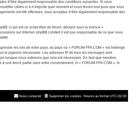
ez d’être légalement responsable des conditions suivantes. Si vous
odifier celles-ci à n’importe quel moment et nous ferons tout pour que vous
angements ont été effectués, vous acceptez d’être légalement responsable des
BB ») qui est un script libre de forum, déclaré sous la licence «
discussions sur Internet. phpBB Limited n’est pas responsable de ce que nous
.com/
.
ransgresser les lois de votre pays, du pays où « FORUM-FFA.COM » est hébergé
nous le jugeons nécessaire. Les adresses IP de tous les messages sont
jet lorsque nous estimons que cela est nécessaire. En tant que membre,
es à une tierce partie sans votre consentement, ni « FORUM-FFA.COM », ni
Nous contacter
Supprimer les cookies
Heures au format
UTC+02:00