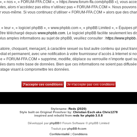
, « nos », « FORUM-FFA.COM », « https://www.forum-ffa.com/phpBB »), vous accept
ntes, alors n’accédez pas et/ou n’utilisez pas « FORUM-FFA.COM ». Nous pouvons m
ci par vous-même. Si vous continuez d’utiliser « FORUM-FFA.COM » alors que des ch
 « leur », « logiciel phpBB », « www.phpbb.com », « phpBB Limited », « Équipes php
 être téléchargé depuis
www.phpbb.com
. Le logiciel phpBB facilite seulement les 
us amples informations au sujet de phpBB, veuillez consulter :
https://www.phpbb
matoire, choquant, menaçant, à caractère sexuel ou tout autre contenu qui peut t
diat et permanent, avec une notification à votre fournisseur d’accès à Internet si 
ue « FORUM-FFA.COM » supprime, modifie, déplace ou verrouille n’importe quel su
ckées dans notre base de données. Bien que ces informations ne soient pas diffusé
ratage visant à compromettre les données.
Stylename:
Reds (2020)
Style built on Original Prosilver by:
Christian Esch aka Chris1278
inspired and rebuild from
reds for phpbb 3.0.8
Développé par
phpBB
® Forum Software © phpBB Limited
Traduit par
phpBB-fr.com
Confidentialité
|
Conditions