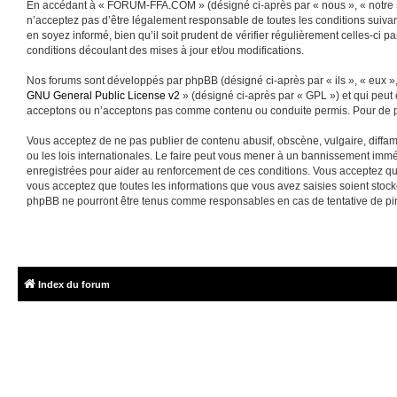
En accédant à « FORUM-FFA.COM » (désigné ci-après par « nous », « notre »
n’acceptez pas d’être légalement responsable de toutes les conditions suiva
en soyez informé, bien qu’il soit prudent de vérifier régulièrement celles-
conditions découlant des mises à jour et/ou modifications.
Nos forums sont développés par phpBB (désigné ci-après par « ils », « eux »,
GNU General Public License v2
» (désigné ci-après par « GPL ») et qui peut
acceptons ou n’acceptons pas comme contenu ou conduite permis. Pour de pl
Vous acceptez de ne pas publier de contenu abusif, obscène, vulgaire, diffa
ou les lois internationales. Le faire peut vous mener à un bannissement immé
enregistrées pour aider au renforcement de ces conditions. Vous acceptez q
vous acceptez que toutes les informations que vous avez saisies soient sto
phpBB ne pourront être tenus comme responsables en cas de tentative de pi
Index du forum