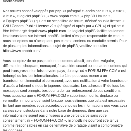
modifications.
Nos forums sont développés par phpBB (désigné ci-après par « ils », « eux »,
« leur », « logiciel phpBB », « www.phpbb.com », « phpBB Limited »,
« Équipes phpBB ») qui est un script libre de forum, déclaré sous la licence «
GNU General Public License v2
» (désigné ci-après par « GPL ») et qui peut
être téléchargé depuis
www.phpbb.com
. Le logiciel phpBB facilite seulement
les discussions sur Internet. phpBB Limited n’est pas responsable de ce que
nous acceptons ou n’acceptons pas comme contenu ou conduite permis. Pour
de plus amples informations au sujet de phpBB, veuillez consulter :
https://www.phpbb.com/
.
Vous acceptez de ne pas publier de contenu abusif, obscène, vulgaire,
diffamatoire, choquant, menaçant, à caractère sexuel ou tout autre contenu qui
peut transgresser les lois de votre pays, du pays où « FORUM-FFA.COM » est
hébergé ou les lois internationales. Le faire peut vous mener à un
bannissement immédiat et permanent, avec une notification à votre fournisseur
d’accès à Internet si nous le jugeons nécessaire. Les adresses IP de tous les
messages sont enregistrées pour aider au renforcement de ces conditions.
Vous acceptez que « FORUM-FFA.COM » supprime, modifie, déplace ou
verrouille n’importe quel sujet lorsque nous estimons que cela est nécessaire.
En tant que membre, vous acceptez que toutes les informations que vous avez
saisies soient stockées dans notre base de données. Bien que ces
informations ne soient pas diffusées à une tierce partie sans votre
consentement, ni « FORUM-FFA.COM », ni phpBB ne pourront être tenus
comme responsables en cas de tentative de piratage visant à compromettre
les données.