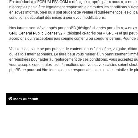
En accédant à « FORUM-FFA.COM » (désigné ci-après par « nous », « notre »
n’acceptez pas d’être légalement responsable de toutes les conditions suiva
en soyez informé, bien qu’il soit prudent de vérifier régulièrement celles-
conditions découlant des mises à jour et/ou modifications.
Nos forums sont développés par phpBB (désigné ci-après par « ils », « eux »,
GNU General Public License v2
» (désigné ci-après par « GPL ») et qui peut
acceptons ou n’acceptons pas comme contenu ou conduite permis. Pour de pl
Vous acceptez de ne pas publier de contenu abusif, obscène, vulgaire, diffa
ou les lois internationales. Le faire peut vous mener à un bannissement immé
enregistrées pour aider au renforcement de ces conditions. Vous acceptez q
vous acceptez que toutes les informations que vous avez saisies soient sto
phpBB ne pourront être tenus comme responsables en cas de tentative de pi
Index du forum