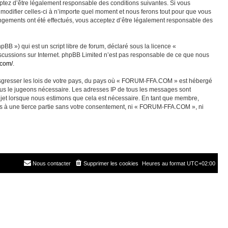
ez d’être légalement responsable des conditions suivantes. Si vous
odifier celles-ci à n’importe quel moment et nous ferons tout pour que vous
angements ont été effectués, vous acceptez d’être légalement responsable des
BB ») qui est un script libre de forum, déclaré sous la licence «
discussions sur Internet. phpBB Limited n’est pas responsable de ce que nous
.com/
.
ransgresser les lois de votre pays, du pays où « FORUM-FFA.COM » est hébergé
nous le jugeons nécessaire. Les adresses IP de tous les messages sont
jet lorsque nous estimons que cela est nécessaire. En tant que membre,
es à une tierce partie sans votre consentement, ni « FORUM-FFA.COM », ni
Nous contacter
Supprimer les cookies
Heures au format
UTC+02:00