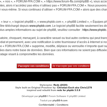
, « nos », « FORUM-FFA.COM », « https://www.forum-ffa.com/phpBB »), vous accept
ntes, alors n’accédez pas et/ou n’utilisez pas « FORUM-FFA.COM ». Nous pouvons m
ci par vous-même. Si vous continuez d’utiliser « FORUM-FFA.COM » alors que des ch
 « leur », « logiciel phpBB », « www.phpbb.com », « phpBB Limited », « Équipes php
 être téléchargé depuis
www.phpbb.com
. Le logiciel phpBB facilite seulement les 
us amples informations au sujet de phpBB, veuillez consulter :
https://www.phpbb
matoire, choquant, menaçant, à caractère sexuel ou tout autre contenu qui peut t
diat et permanent, avec une notification à votre fournisseur d’accès à Internet si 
ue « FORUM-FFA.COM » supprime, modifie, déplace ou verrouille n’importe quel su
ckées dans notre base de données. Bien que ces informations ne soient pas diffusé
ratage visant à compromettre les données.
Stylename:
Reds (2020)
Style built on Original Prosilver by:
Christian Esch aka Chris1278
inspired and rebuild from
reds for phpbb 3.0.8
Développé par
phpBB
® Forum Software © phpBB Limited
Traduit par
phpBB-fr.com
Confidentialité
|
Conditions