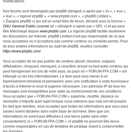
modifications.
Nos forums sont développés par phpBB (désigné ci-après par « ils », « eux »,
« leur », « logiciel phpBB », « www.phpbb.com », « phpBB Limited »,
« Équipes phpBB ») qui est un script libre de forum, déclaré sous la licence «
GNU General Public License v2
» (désigné ci-après par « GPL ») et qui peut
être téléchargé depuis
www.phpbb.com
. Le logiciel phpBB facilite seulement
les discussions sur Internet. phpBB Limited n’est pas responsable de ce que
nous acceptons ou n’acceptons pas comme contenu ou conduite permis. Pour
de plus amples informations au sujet de phpBB, veuillez consulter :
https://www.phpbb.com/
.
Vous acceptez de ne pas publier de contenu abusif, obscène, vulgaire,
diffamatoire, choquant, menaçant, à caractère sexuel ou tout autre contenu qui
peut transgresser les lois de votre pays, du pays où « FORUM-FFA.COM » est
hébergé ou les lois internationales. Le faire peut vous mener à un
bannissement immédiat et permanent, avec une notification à votre fournisseur
d’accès à Internet si nous le jugeons nécessaire. Les adresses IP de tous les
messages sont enregistrées pour aider au renforcement de ces conditions.
Vous acceptez que « FORUM-FFA.COM » supprime, modifie, déplace ou
verrouille n’importe quel sujet lorsque nous estimons que cela est nécessaire.
En tant que membre, vous acceptez que toutes les informations que vous avez
saisies soient stockées dans notre base de données. Bien que ces
informations ne soient pas diffusées à une tierce partie sans votre
consentement, ni « FORUM-FFA.COM », ni phpBB ne pourront être tenus
comme responsables en cas de tentative de piratage visant à compromettre
les données.