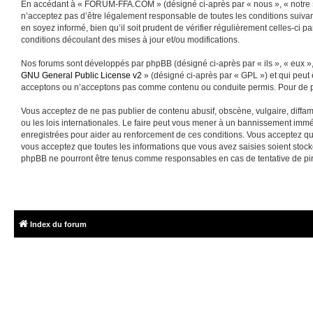
En accédant à « FORUM-FFA.COM » (désigné ci-après par « nous », « notre »
n’acceptez pas d’être légalement responsable de toutes les conditions suiva
en soyez informé, bien qu’il soit prudent de vérifier régulièrement celles-
conditions découlant des mises à jour et/ou modifications.
Nos forums sont développés par phpBB (désigné ci-après par « ils », « eux »,
GNU General Public License v2
» (désigné ci-après par « GPL ») et qui peut
acceptons ou n’acceptons pas comme contenu ou conduite permis. Pour de pl
Vous acceptez de ne pas publier de contenu abusif, obscène, vulgaire, diffa
ou les lois internationales. Le faire peut vous mener à un bannissement immé
enregistrées pour aider au renforcement de ces conditions. Vous acceptez q
vous acceptez que toutes les informations que vous avez saisies soient sto
phpBB ne pourront être tenus comme responsables en cas de tentative de pi
Index du forum