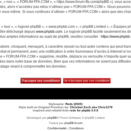
, « nos », « FORUM-FFA.COM », « https://www.forum-ffa.com/phpBB »), vous accept
ntes, alors n’accédez pas et/ou n’utilisez pas « FORUM-FFA.COM ». Nous pouvons m
ci par vous-même. Si vous continuez d’utiliser « FORUM-FFA.COM » alors que des ch
 « leur », « logiciel phpBB », « www.phpbb.com », « phpBB Limited », « Équipes php
 être téléchargé depuis
www.phpbb.com
. Le logiciel phpBB facilite seulement les 
us amples informations au sujet de phpBB, veuillez consulter :
https://www.phpbb
matoire, choquant, menaçant, à caractère sexuel ou tout autre contenu qui peut t
diat et permanent, avec une notification à votre fournisseur d’accès à Internet si 
ue « FORUM-FFA.COM » supprime, modifie, déplace ou verrouille n’importe quel su
ckées dans notre base de données. Bien que ces informations ne soient pas diffusé
ratage visant à compromettre les données.
Stylename:
Reds (2020)
Style built on Original Prosilver by:
Christian Esch aka Chris1278
inspired and rebuild from
reds for phpbb 3.0.8
Développé par
phpBB
® Forum Software © phpBB Limited
Traduit par
phpBB-fr.com
Confidentialité
|
Conditions