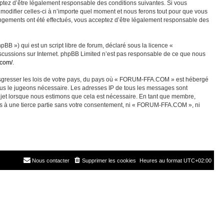
ez d’être légalement responsable des conditions suivantes. Si vous
odifier celles-ci à n’importe quel moment et nous ferons tout pour que vous
angements ont été effectués, vous acceptez d’être légalement responsable des
BB ») qui est un script libre de forum, déclaré sous la licence «
discussions sur Internet. phpBB Limited n’est pas responsable de ce que nous
.com/
.
ransgresser les lois de votre pays, du pays où « FORUM-FFA.COM » est hébergé
nous le jugeons nécessaire. Les adresses IP de tous les messages sont
jet lorsque nous estimons que cela est nécessaire. En tant que membre,
es à une tierce partie sans votre consentement, ni « FORUM-FFA.COM », ni
Nous contacter
Supprimer les cookies
Heures au format
UTC+02:00