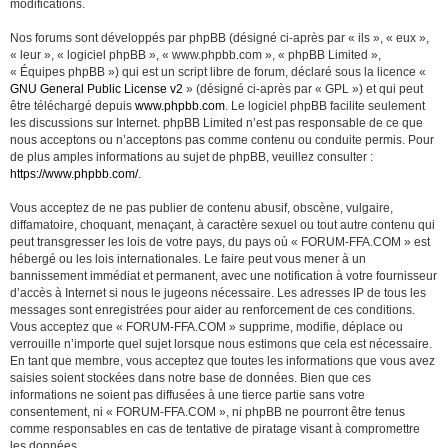
modifications.
Nos forums sont développés par phpBB (désigné ci-après par « ils », « eux »,
« leur », « logiciel phpBB », « www.phpbb.com », « phpBB Limited »,
« Équipes phpBB ») qui est un script libre de forum, déclaré sous la licence «
GNU General Public License v2
» (désigné ci-après par « GPL ») et qui peut
être téléchargé depuis
www.phpbb.com
. Le logiciel phpBB facilite seulement
les discussions sur Internet. phpBB Limited n’est pas responsable de ce que
nous acceptons ou n’acceptons pas comme contenu ou conduite permis. Pour
de plus amples informations au sujet de phpBB, veuillez consulter :
https://www.phpbb.com/
.
Vous acceptez de ne pas publier de contenu abusif, obscène, vulgaire,
diffamatoire, choquant, menaçant, à caractère sexuel ou tout autre contenu qui
peut transgresser les lois de votre pays, du pays où « FORUM-FFA.COM » est
hébergé ou les lois internationales. Le faire peut vous mener à un
bannissement immédiat et permanent, avec une notification à votre fournisseur
d’accès à Internet si nous le jugeons nécessaire. Les adresses IP de tous les
messages sont enregistrées pour aider au renforcement de ces conditions.
Vous acceptez que « FORUM-FFA.COM » supprime, modifie, déplace ou
verrouille n’importe quel sujet lorsque nous estimons que cela est nécessaire.
En tant que membre, vous acceptez que toutes les informations que vous avez
saisies soient stockées dans notre base de données. Bien que ces
informations ne soient pas diffusées à une tierce partie sans votre
consentement, ni « FORUM-FFA.COM », ni phpBB ne pourront être tenus
comme responsables en cas de tentative de piratage visant à compromettre
les données.