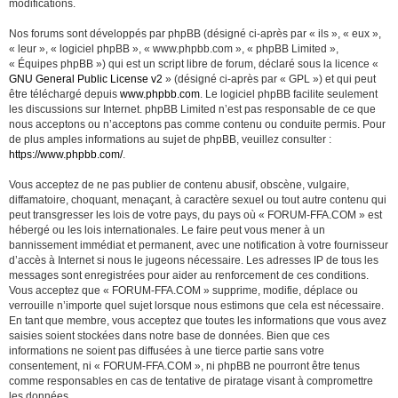
modifications.
Nos forums sont développés par phpBB (désigné ci-après par « ils », « eux »,
« leur », « logiciel phpBB », « www.phpbb.com », « phpBB Limited »,
« Équipes phpBB ») qui est un script libre de forum, déclaré sous la licence «
GNU General Public License v2
» (désigné ci-après par « GPL ») et qui peut
être téléchargé depuis
www.phpbb.com
. Le logiciel phpBB facilite seulement
les discussions sur Internet. phpBB Limited n’est pas responsable de ce que
nous acceptons ou n’acceptons pas comme contenu ou conduite permis. Pour
de plus amples informations au sujet de phpBB, veuillez consulter :
https://www.phpbb.com/
.
Vous acceptez de ne pas publier de contenu abusif, obscène, vulgaire,
diffamatoire, choquant, menaçant, à caractère sexuel ou tout autre contenu qui
peut transgresser les lois de votre pays, du pays où « FORUM-FFA.COM » est
hébergé ou les lois internationales. Le faire peut vous mener à un
bannissement immédiat et permanent, avec une notification à votre fournisseur
d’accès à Internet si nous le jugeons nécessaire. Les adresses IP de tous les
messages sont enregistrées pour aider au renforcement de ces conditions.
Vous acceptez que « FORUM-FFA.COM » supprime, modifie, déplace ou
verrouille n’importe quel sujet lorsque nous estimons que cela est nécessaire.
En tant que membre, vous acceptez que toutes les informations que vous avez
saisies soient stockées dans notre base de données. Bien que ces
informations ne soient pas diffusées à une tierce partie sans votre
consentement, ni « FORUM-FFA.COM », ni phpBB ne pourront être tenus
comme responsables en cas de tentative de piratage visant à compromettre
les données.