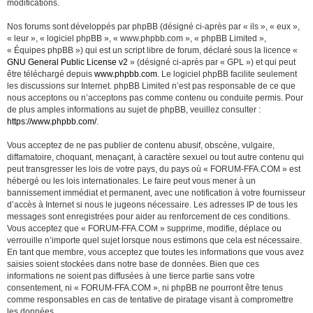
modifications.
Nos forums sont développés par phpBB (désigné ci-après par « ils », « eux »,
« leur », « logiciel phpBB », « www.phpbb.com », « phpBB Limited »,
« Équipes phpBB ») qui est un script libre de forum, déclaré sous la licence «
GNU General Public License v2
» (désigné ci-après par « GPL ») et qui peut
être téléchargé depuis
www.phpbb.com
. Le logiciel phpBB facilite seulement
les discussions sur Internet. phpBB Limited n’est pas responsable de ce que
nous acceptons ou n’acceptons pas comme contenu ou conduite permis. Pour
de plus amples informations au sujet de phpBB, veuillez consulter :
https://www.phpbb.com/
.
Vous acceptez de ne pas publier de contenu abusif, obscène, vulgaire,
diffamatoire, choquant, menaçant, à caractère sexuel ou tout autre contenu qui
peut transgresser les lois de votre pays, du pays où « FORUM-FFA.COM » est
hébergé ou les lois internationales. Le faire peut vous mener à un
bannissement immédiat et permanent, avec une notification à votre fournisseur
d’accès à Internet si nous le jugeons nécessaire. Les adresses IP de tous les
messages sont enregistrées pour aider au renforcement de ces conditions.
Vous acceptez que « FORUM-FFA.COM » supprime, modifie, déplace ou
verrouille n’importe quel sujet lorsque nous estimons que cela est nécessaire.
En tant que membre, vous acceptez que toutes les informations que vous avez
saisies soient stockées dans notre base de données. Bien que ces
informations ne soient pas diffusées à une tierce partie sans votre
consentement, ni « FORUM-FFA.COM », ni phpBB ne pourront être tenus
comme responsables en cas de tentative de piratage visant à compromettre
les données.