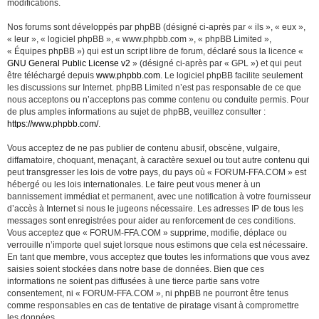
modifications.
Nos forums sont développés par phpBB (désigné ci-après par « ils », « eux »,
« leur », « logiciel phpBB », « www.phpbb.com », « phpBB Limited »,
« Équipes phpBB ») qui est un script libre de forum, déclaré sous la licence «
GNU General Public License v2
» (désigné ci-après par « GPL ») et qui peut
être téléchargé depuis
www.phpbb.com
. Le logiciel phpBB facilite seulement
les discussions sur Internet. phpBB Limited n’est pas responsable de ce que
nous acceptons ou n’acceptons pas comme contenu ou conduite permis. Pour
de plus amples informations au sujet de phpBB, veuillez consulter :
https://www.phpbb.com/
.
Vous acceptez de ne pas publier de contenu abusif, obscène, vulgaire,
diffamatoire, choquant, menaçant, à caractère sexuel ou tout autre contenu qui
peut transgresser les lois de votre pays, du pays où « FORUM-FFA.COM » est
hébergé ou les lois internationales. Le faire peut vous mener à un
bannissement immédiat et permanent, avec une notification à votre fournisseur
d’accès à Internet si nous le jugeons nécessaire. Les adresses IP de tous les
messages sont enregistrées pour aider au renforcement de ces conditions.
Vous acceptez que « FORUM-FFA.COM » supprime, modifie, déplace ou
verrouille n’importe quel sujet lorsque nous estimons que cela est nécessaire.
En tant que membre, vous acceptez que toutes les informations que vous avez
saisies soient stockées dans notre base de données. Bien que ces
informations ne soient pas diffusées à une tierce partie sans votre
consentement, ni « FORUM-FFA.COM », ni phpBB ne pourront être tenus
comme responsables en cas de tentative de piratage visant à compromettre
les données.