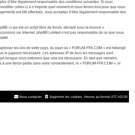
ez d’être légalement responsable des conditions suivantes. Si vous
odifier celles-ci à n’importe quel moment et nous ferons tout pour que vous
angements ont été effectués, vous acceptez d’être légalement responsable des
BB ») qui est un script libre de forum, déclaré sous la licence «
discussions sur Internet. phpBB Limited n’est pas responsable de ce que nous
.com/
.
ransgresser les lois de votre pays, du pays où « FORUM-FFA.COM » est hébergé
nous le jugeons nécessaire. Les adresses IP de tous les messages sont
jet lorsque nous estimons que cela est nécessaire. En tant que membre,
es à une tierce partie sans votre consentement, ni « FORUM-FFA.COM », ni
Nous contacter
Supprimer les cookies
Heures au format
UTC+02:00