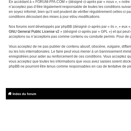
En accédant à « FORUM-FFA.COM » (désigné ci-après par « nous », « notre »
n’acceptez pas d’être légalement responsable de toutes les conditions suiva
en soyez informé, bien qu’il soit prudent de vérifier régulièrement celles-
conditions découlant des mises à jour et/ou modifications.
Nos forums sont développés par phpBB (désigné ci-après par « ils », « eux »,
GNU General Public License v2
» (désigné ci-après par « GPL ») et qui peut
acceptons ou n’acceptons pas comme contenu ou conduite permis. Pour de pl
Vous acceptez de ne pas publier de contenu abusif, obscène, vulgaire, diffa
ou les lois internationales. Le faire peut vous mener à un bannissement immé
enregistrées pour aider au renforcement de ces conditions. Vous acceptez q
vous acceptez que toutes les informations que vous avez saisies soient sto
phpBB ne pourront être tenus comme responsables en cas de tentative de pi
Index du forum