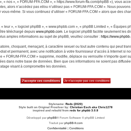
, « nos », « FORUM-FFA.COM », « https://www.forum-ffa.com/phpBB »), vous accept
ntes, alors n’accédez pas et/ou n’utilisez pas « FORUM-FFA.COM ». Nous pouvons m
ci par vous-même. Si vous continuez d’utiliser « FORUM-FFA.COM » alors que des ch
 « leur », « logiciel phpBB », « www.phpbb.com », « phpBB Limited », « Équipes php
 être téléchargé depuis
www.phpbb.com
. Le logiciel phpBB facilite seulement les 
us amples informations au sujet de phpBB, veuillez consulter :
https://www.phpbb
matoire, choquant, menaçant, à caractère sexuel ou tout autre contenu qui peut t
diat et permanent, avec une notification à votre fournisseur d’accès à Internet si 
ue « FORUM-FFA.COM » supprime, modifie, déplace ou verrouille n’importe quel su
ckées dans notre base de données. Bien que ces informations ne soient pas diffusé
ratage visant à compromettre les données.
Stylename:
Reds (2020)
Style built on Original Prosilver by:
Christian Esch aka Chris1278
inspired and rebuild from
reds for phpbb 3.0.8
Développé par
phpBB
® Forum Software © phpBB Limited
Traduit par
phpBB-fr.com
Confidentialité
|
Conditions