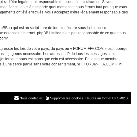
ez d’être légalement responsable des conditions suivantes. Si vous
odifier celles-ci à n’importe quel moment et nous ferons tout pour que vous
angements ont été effectués, vous acceptez d’être légalement responsable des
BB ») qui est un script libre de forum, déclaré sous la licence «
discussions sur Internet. phpBB Limited n’est pas responsable de ce que nous
.com/
.
ransgresser les lois de votre pays, du pays où « FORUM-FFA.COM » est hébergé
nous le jugeons nécessaire. Les adresses IP de tous les messages sont
jet lorsque nous estimons que cela est nécessaire. En tant que membre,
es à une tierce partie sans votre consentement, ni « FORUM-FFA.COM », ni
Nous contacter
Supprimer les cookies
Heures au format
UTC+02:00