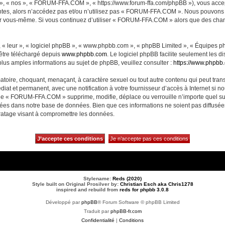
, « nos », « FORUM-FFA.COM », « https://www.forum-ffa.com/phpBB »), vous accept
ntes, alors n’accédez pas et/ou n’utilisez pas « FORUM-FFA.COM ». Nous pouvons m
ci par vous-même. Si vous continuez d’utiliser « FORUM-FFA.COM » alors que des ch
 « leur », « logiciel phpBB », « www.phpbb.com », « phpBB Limited », « Équipes php
 être téléchargé depuis
www.phpbb.com
. Le logiciel phpBB facilite seulement les 
us amples informations au sujet de phpBB, veuillez consulter :
https://www.phpbb
matoire, choquant, menaçant, à caractère sexuel ou tout autre contenu qui peut t
diat et permanent, avec une notification à votre fournisseur d’accès à Internet si 
ue « FORUM-FFA.COM » supprime, modifie, déplace ou verrouille n’importe quel su
ckées dans notre base de données. Bien que ces informations ne soient pas diffusé
ratage visant à compromettre les données.
Stylename:
Reds (2020)
Style built on Original Prosilver by:
Christian Esch aka Chris1278
inspired and rebuild from
reds for phpbb 3.0.8
Développé par
phpBB
® Forum Software © phpBB Limited
Traduit par
phpBB-fr.com
Confidentialité
|
Conditions