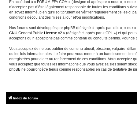
En accédant à « FORUM-FFA.COM » (désigné ci-après par « nous », « notre »
n’acceptez pas d’être légalement responsable de toutes les conditions suiva
en soyez informé, bien qu’il soit prudent de vérifier régulièrement celles-
conditions découlant des mises à jour et/ou modifications.
Nos forums sont développés par phpBB (désigné ci-après par « ils », « eux »,
GNU General Public License v2
» (désigné ci-après par « GPL ») et qui peut
acceptons ou n’acceptons pas comme contenu ou conduite permis. Pour de pl
Vous acceptez de ne pas publier de contenu abusif, obscène, vulgaire, diffa
ou les lois internationales. Le faire peut vous mener à un bannissement immé
enregistrées pour aider au renforcement de ces conditions. Vous acceptez q
vous acceptez que toutes les informations que vous avez saisies soient sto
phpBB ne pourront être tenus comme responsables en cas de tentative de pi
Index du forum