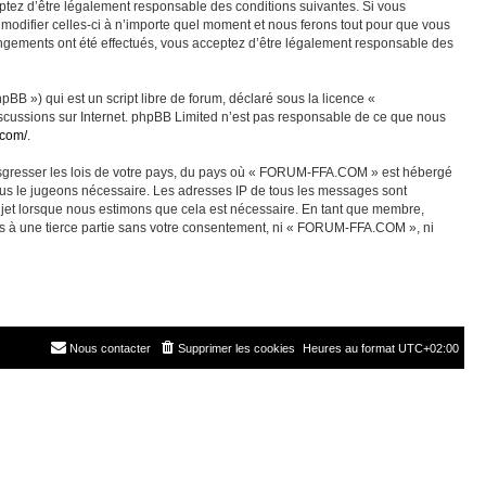
ez d’être légalement responsable des conditions suivantes. Si vous
odifier celles-ci à n’importe quel moment et nous ferons tout pour que vous
angements ont été effectués, vous acceptez d’être légalement responsable des
BB ») qui est un script libre de forum, déclaré sous la licence «
discussions sur Internet. phpBB Limited n’est pas responsable de ce que nous
.com/
.
ransgresser les lois de votre pays, du pays où « FORUM-FFA.COM » est hébergé
nous le jugeons nécessaire. Les adresses IP de tous les messages sont
jet lorsque nous estimons que cela est nécessaire. En tant que membre,
es à une tierce partie sans votre consentement, ni « FORUM-FFA.COM », ni
Nous contacter
Supprimer les cookies
Heures au format
UTC+02:00