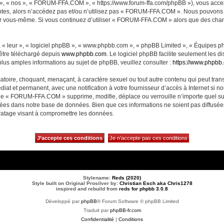
, « nos », « FORUM-FFA.COM », « https://www.forum-ffa.com/phpBB »), vous accept
ntes, alors n’accédez pas et/ou n’utilisez pas « FORUM-FFA.COM ». Nous pouvons m
ci par vous-même. Si vous continuez d’utiliser « FORUM-FFA.COM » alors que des ch
 « leur », « logiciel phpBB », « www.phpbb.com », « phpBB Limited », « Équipes php
 être téléchargé depuis
www.phpbb.com
. Le logiciel phpBB facilite seulement les 
us amples informations au sujet de phpBB, veuillez consulter :
https://www.phpbb
matoire, choquant, menaçant, à caractère sexuel ou tout autre contenu qui peut t
diat et permanent, avec une notification à votre fournisseur d’accès à Internet si 
ue « FORUM-FFA.COM » supprime, modifie, déplace ou verrouille n’importe quel su
ckées dans notre base de données. Bien que ces informations ne soient pas diffusé
ratage visant à compromettre les données.
Stylename:
Reds (2020)
Style built on Original Prosilver by:
Christian Esch aka Chris1278
inspired and rebuild from
reds for phpbb 3.0.8
Développé par
phpBB
® Forum Software © phpBB Limited
Traduit par
phpBB-fr.com
Confidentialité
|
Conditions