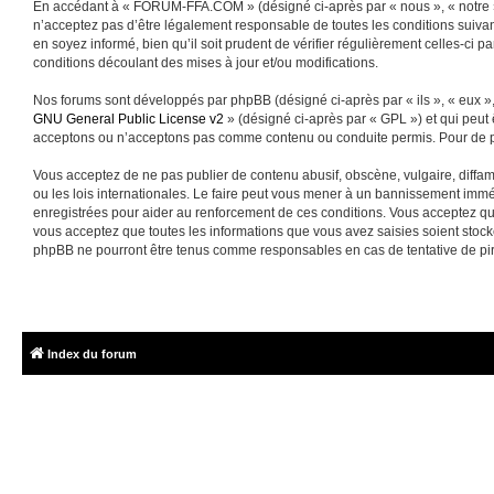
En accédant à « FORUM-FFA.COM » (désigné ci-après par « nous », « notre »
n’acceptez pas d’être légalement responsable de toutes les conditions suiva
en soyez informé, bien qu’il soit prudent de vérifier régulièrement celles-
conditions découlant des mises à jour et/ou modifications.
Nos forums sont développés par phpBB (désigné ci-après par « ils », « eux »,
GNU General Public License v2
» (désigné ci-après par « GPL ») et qui peut
acceptons ou n’acceptons pas comme contenu ou conduite permis. Pour de pl
Vous acceptez de ne pas publier de contenu abusif, obscène, vulgaire, diffa
ou les lois internationales. Le faire peut vous mener à un bannissement immé
enregistrées pour aider au renforcement de ces conditions. Vous acceptez q
vous acceptez que toutes les informations que vous avez saisies soient sto
phpBB ne pourront être tenus comme responsables en cas de tentative de pi
Index du forum