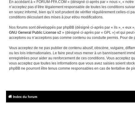
En accédant à « FORUM-FFA.COM » (désigné ci-après par « nous », « notre »
n’acceptez pas d’être légalement responsable de toutes les conditions suiva
en soyez informé, bien qu’il soit prudent de vérifier régulièrement celles-
conditions découlant des mises à jour et/ou modifications.
Nos forums sont développés par phpBB (désigné ci-après par « ils », « eux »,
GNU General Public License v2
» (désigné ci-après par « GPL ») et qui peut
acceptons ou n’acceptons pas comme contenu ou conduite permis. Pour de pl
Vous acceptez de ne pas publier de contenu abusif, obscène, vulgaire, diffa
ou les lois internationales. Le faire peut vous mener à un bannissement immé
enregistrées pour aider au renforcement de ces conditions. Vous acceptez q
vous acceptez que toutes les informations que vous avez saisies soient sto
phpBB ne pourront être tenus comme responsables en cas de tentative de pi
Index du forum