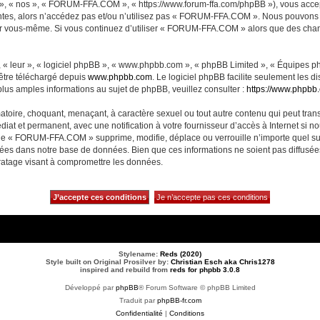
, « nos », « FORUM-FFA.COM », « https://www.forum-ffa.com/phpBB »), vous accept
ntes, alors n’accédez pas et/ou n’utilisez pas « FORUM-FFA.COM ». Nous pouvons m
ci par vous-même. Si vous continuez d’utiliser « FORUM-FFA.COM » alors que des ch
 « leur », « logiciel phpBB », « www.phpbb.com », « phpBB Limited », « Équipes php
 être téléchargé depuis
www.phpbb.com
. Le logiciel phpBB facilite seulement les 
us amples informations au sujet de phpBB, veuillez consulter :
https://www.phpbb
matoire, choquant, menaçant, à caractère sexuel ou tout autre contenu qui peut t
diat et permanent, avec une notification à votre fournisseur d’accès à Internet si 
ue « FORUM-FFA.COM » supprime, modifie, déplace ou verrouille n’importe quel su
ckées dans notre base de données. Bien que ces informations ne soient pas diffusé
ratage visant à compromettre les données.
Stylename:
Reds (2020)
Style built on Original Prosilver by:
Christian Esch aka Chris1278
inspired and rebuild from
reds for phpbb 3.0.8
Développé par
phpBB
® Forum Software © phpBB Limited
Traduit par
phpBB-fr.com
Confidentialité
|
Conditions