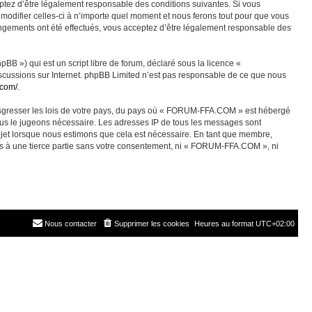
ez d’être légalement responsable des conditions suivantes. Si vous
odifier celles-ci à n’importe quel moment et nous ferons tout pour que vous
angements ont été effectués, vous acceptez d’être légalement responsable des
BB ») qui est un script libre de forum, déclaré sous la licence «
discussions sur Internet. phpBB Limited n’est pas responsable de ce que nous
.com/
.
ransgresser les lois de votre pays, du pays où « FORUM-FFA.COM » est hébergé
nous le jugeons nécessaire. Les adresses IP de tous les messages sont
jet lorsque nous estimons que cela est nécessaire. En tant que membre,
es à une tierce partie sans votre consentement, ni « FORUM-FFA.COM », ni
Nous contacter
Supprimer les cookies
Heures au format
UTC+02:00