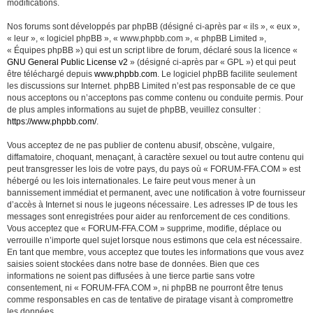
modifications.
Nos forums sont développés par phpBB (désigné ci-après par « ils », « eux »,
« leur », « logiciel phpBB », « www.phpbb.com », « phpBB Limited »,
« Équipes phpBB ») qui est un script libre de forum, déclaré sous la licence «
GNU General Public License v2
» (désigné ci-après par « GPL ») et qui peut
être téléchargé depuis
www.phpbb.com
. Le logiciel phpBB facilite seulement
les discussions sur Internet. phpBB Limited n’est pas responsable de ce que
nous acceptons ou n’acceptons pas comme contenu ou conduite permis. Pour
de plus amples informations au sujet de phpBB, veuillez consulter :
https://www.phpbb.com/
.
Vous acceptez de ne pas publier de contenu abusif, obscène, vulgaire,
diffamatoire, choquant, menaçant, à caractère sexuel ou tout autre contenu qui
peut transgresser les lois de votre pays, du pays où « FORUM-FFA.COM » est
hébergé ou les lois internationales. Le faire peut vous mener à un
bannissement immédiat et permanent, avec une notification à votre fournisseur
d’accès à Internet si nous le jugeons nécessaire. Les adresses IP de tous les
messages sont enregistrées pour aider au renforcement de ces conditions.
Vous acceptez que « FORUM-FFA.COM » supprime, modifie, déplace ou
verrouille n’importe quel sujet lorsque nous estimons que cela est nécessaire.
En tant que membre, vous acceptez que toutes les informations que vous avez
saisies soient stockées dans notre base de données. Bien que ces
informations ne soient pas diffusées à une tierce partie sans votre
consentement, ni « FORUM-FFA.COM », ni phpBB ne pourront être tenus
comme responsables en cas de tentative de piratage visant à compromettre
les données.