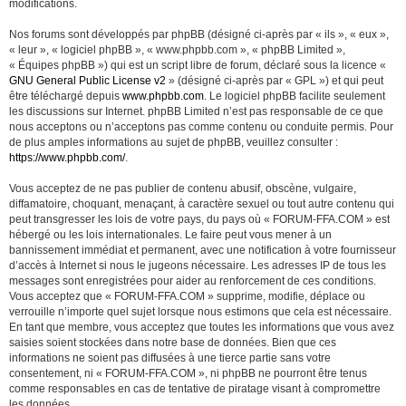
modifications.
Nos forums sont développés par phpBB (désigné ci-après par « ils », « eux »,
« leur », « logiciel phpBB », « www.phpbb.com », « phpBB Limited »,
« Équipes phpBB ») qui est un script libre de forum, déclaré sous la licence «
GNU General Public License v2
» (désigné ci-après par « GPL ») et qui peut
être téléchargé depuis
www.phpbb.com
. Le logiciel phpBB facilite seulement
les discussions sur Internet. phpBB Limited n’est pas responsable de ce que
nous acceptons ou n’acceptons pas comme contenu ou conduite permis. Pour
de plus amples informations au sujet de phpBB, veuillez consulter :
https://www.phpbb.com/
.
Vous acceptez de ne pas publier de contenu abusif, obscène, vulgaire,
diffamatoire, choquant, menaçant, à caractère sexuel ou tout autre contenu qui
peut transgresser les lois de votre pays, du pays où « FORUM-FFA.COM » est
hébergé ou les lois internationales. Le faire peut vous mener à un
bannissement immédiat et permanent, avec une notification à votre fournisseur
d’accès à Internet si nous le jugeons nécessaire. Les adresses IP de tous les
messages sont enregistrées pour aider au renforcement de ces conditions.
Vous acceptez que « FORUM-FFA.COM » supprime, modifie, déplace ou
verrouille n’importe quel sujet lorsque nous estimons que cela est nécessaire.
En tant que membre, vous acceptez que toutes les informations que vous avez
saisies soient stockées dans notre base de données. Bien que ces
informations ne soient pas diffusées à une tierce partie sans votre
consentement, ni « FORUM-FFA.COM », ni phpBB ne pourront être tenus
comme responsables en cas de tentative de piratage visant à compromettre
les données.