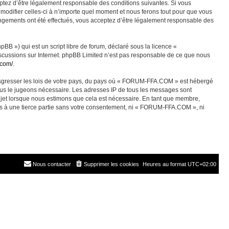
ez d’être légalement responsable des conditions suivantes. Si vous
odifier celles-ci à n’importe quel moment et nous ferons tout pour que vous
angements ont été effectués, vous acceptez d’être légalement responsable des
BB ») qui est un script libre de forum, déclaré sous la licence «
discussions sur Internet. phpBB Limited n’est pas responsable de ce que nous
.com/
.
ransgresser les lois de votre pays, du pays où « FORUM-FFA.COM » est hébergé
nous le jugeons nécessaire. Les adresses IP de tous les messages sont
jet lorsque nous estimons que cela est nécessaire. En tant que membre,
es à une tierce partie sans votre consentement, ni « FORUM-FFA.COM », ni
Nous contacter
Supprimer les cookies
Heures au format
UTC+02:00