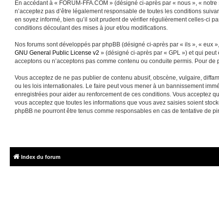
En accédant à « FORUM-FFA.COM » (désigné ci-après par « nous », « notre »
n’acceptez pas d’être légalement responsable de toutes les conditions suiva
en soyez informé, bien qu’il soit prudent de vérifier régulièrement celles-
conditions découlant des mises à jour et/ou modifications.
Nos forums sont développés par phpBB (désigné ci-après par « ils », « eux »,
GNU General Public License v2
» (désigné ci-après par « GPL ») et qui peut
acceptons ou n’acceptons pas comme contenu ou conduite permis. Pour de pl
Vous acceptez de ne pas publier de contenu abusif, obscène, vulgaire, diffa
ou les lois internationales. Le faire peut vous mener à un bannissement immé
enregistrées pour aider au renforcement de ces conditions. Vous acceptez q
vous acceptez que toutes les informations que vous avez saisies soient sto
phpBB ne pourront être tenus comme responsables en cas de tentative de pi
Index du forum