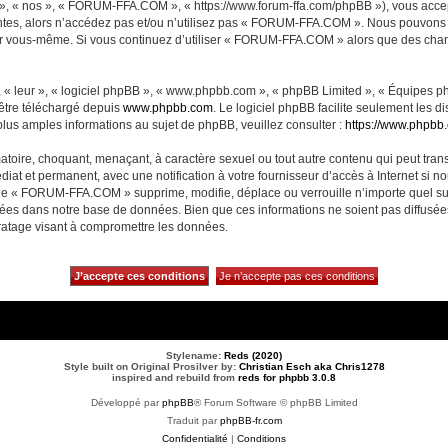
, « nos », « FORUM-FFA.COM », « https://www.forum-ffa.com/phpBB »), vous accept
ntes, alors n’accédez pas et/ou n’utilisez pas « FORUM-FFA.COM ». Nous pouvons m
ci par vous-même. Si vous continuez d’utiliser « FORUM-FFA.COM » alors que des ch
 « leur », « logiciel phpBB », « www.phpbb.com », « phpBB Limited », « Équipes php
 être téléchargé depuis
www.phpbb.com
. Le logiciel phpBB facilite seulement les 
us amples informations au sujet de phpBB, veuillez consulter :
https://www.phpbb
matoire, choquant, menaçant, à caractère sexuel ou tout autre contenu qui peut t
diat et permanent, avec une notification à votre fournisseur d’accès à Internet si 
ue « FORUM-FFA.COM » supprime, modifie, déplace ou verrouille n’importe quel su
ckées dans notre base de données. Bien que ces informations ne soient pas diffusé
ratage visant à compromettre les données.
Stylename:
Reds (2020)
Style built on Original Prosilver by:
Christian Esch aka Chris1278
inspired and rebuild from
reds for phpbb 3.0.8
Développé par
phpBB
® Forum Software © phpBB Limited
Traduit par
phpBB-fr.com
Confidentialité
|
Conditions