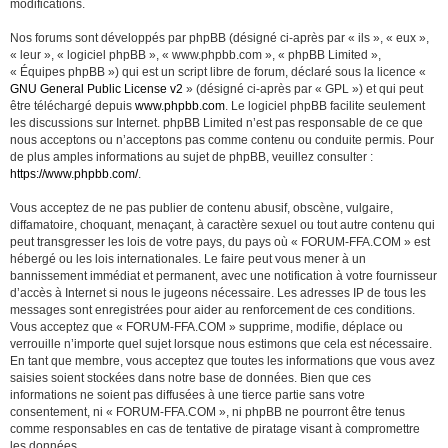
modifications.
Nos forums sont développés par phpBB (désigné ci-après par « ils », « eux »,
« leur », « logiciel phpBB », « www.phpbb.com », « phpBB Limited »,
« Équipes phpBB ») qui est un script libre de forum, déclaré sous la licence «
GNU General Public License v2
» (désigné ci-après par « GPL ») et qui peut
être téléchargé depuis
www.phpbb.com
. Le logiciel phpBB facilite seulement
les discussions sur Internet. phpBB Limited n’est pas responsable de ce que
nous acceptons ou n’acceptons pas comme contenu ou conduite permis. Pour
de plus amples informations au sujet de phpBB, veuillez consulter :
https://www.phpbb.com/
.
Vous acceptez de ne pas publier de contenu abusif, obscène, vulgaire,
diffamatoire, choquant, menaçant, à caractère sexuel ou tout autre contenu qui
peut transgresser les lois de votre pays, du pays où « FORUM-FFA.COM » est
hébergé ou les lois internationales. Le faire peut vous mener à un
bannissement immédiat et permanent, avec une notification à votre fournisseur
d’accès à Internet si nous le jugeons nécessaire. Les adresses IP de tous les
messages sont enregistrées pour aider au renforcement de ces conditions.
Vous acceptez que « FORUM-FFA.COM » supprime, modifie, déplace ou
verrouille n’importe quel sujet lorsque nous estimons que cela est nécessaire.
En tant que membre, vous acceptez que toutes les informations que vous avez
saisies soient stockées dans notre base de données. Bien que ces
informations ne soient pas diffusées à une tierce partie sans votre
consentement, ni « FORUM-FFA.COM », ni phpBB ne pourront être tenus
comme responsables en cas de tentative de piratage visant à compromettre
les données.