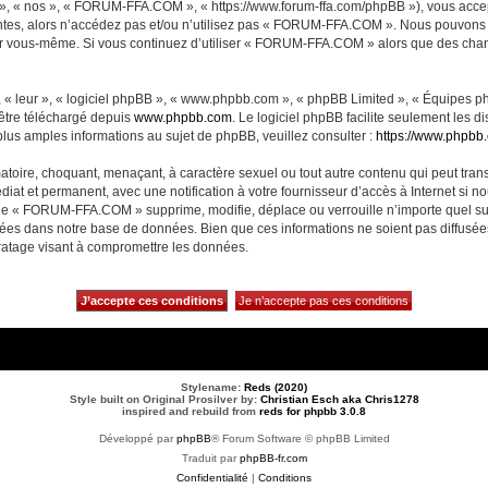
, « nos », « FORUM-FFA.COM », « https://www.forum-ffa.com/phpBB »), vous accept
ntes, alors n’accédez pas et/ou n’utilisez pas « FORUM-FFA.COM ». Nous pouvons m
ci par vous-même. Si vous continuez d’utiliser « FORUM-FFA.COM » alors que des ch
 « leur », « logiciel phpBB », « www.phpbb.com », « phpBB Limited », « Équipes php
 être téléchargé depuis
www.phpbb.com
. Le logiciel phpBB facilite seulement les 
us amples informations au sujet de phpBB, veuillez consulter :
https://www.phpbb
matoire, choquant, menaçant, à caractère sexuel ou tout autre contenu qui peut t
diat et permanent, avec une notification à votre fournisseur d’accès à Internet si 
ue « FORUM-FFA.COM » supprime, modifie, déplace ou verrouille n’importe quel su
ckées dans notre base de données. Bien que ces informations ne soient pas diffusé
ratage visant à compromettre les données.
Stylename:
Reds (2020)
Style built on Original Prosilver by:
Christian Esch aka Chris1278
inspired and rebuild from
reds for phpbb 3.0.8
Développé par
phpBB
® Forum Software © phpBB Limited
Traduit par
phpBB-fr.com
Confidentialité
|
Conditions