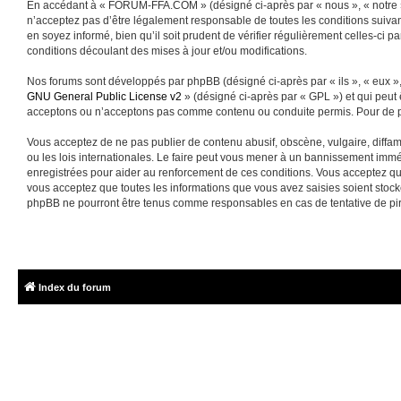
En accédant à « FORUM-FFA.COM » (désigné ci-après par « nous », « notre »
n’acceptez pas d’être légalement responsable de toutes les conditions suiva
en soyez informé, bien qu’il soit prudent de vérifier régulièrement celles-
conditions découlant des mises à jour et/ou modifications.
Nos forums sont développés par phpBB (désigné ci-après par « ils », « eux »,
GNU General Public License v2
» (désigné ci-après par « GPL ») et qui peut
acceptons ou n’acceptons pas comme contenu ou conduite permis. Pour de pl
Vous acceptez de ne pas publier de contenu abusif, obscène, vulgaire, diffa
ou les lois internationales. Le faire peut vous mener à un bannissement immé
enregistrées pour aider au renforcement de ces conditions. Vous acceptez q
vous acceptez que toutes les informations que vous avez saisies soient sto
phpBB ne pourront être tenus comme responsables en cas de tentative de pi
Index du forum