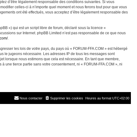
ez d’être légalement responsable des conditions suivantes. Si vous
odifier celles-ci à n’importe quel moment et nous ferons tout pour que vous
angements ont été effectués, vous acceptez d’être légalement responsable des
BB ») qui est un script libre de forum, déclaré sous la licence «
discussions sur Internet. phpBB Limited n’est pas responsable de ce que nous
.com/
.
ransgresser les lois de votre pays, du pays où « FORUM-FFA.COM » est hébergé
nous le jugeons nécessaire. Les adresses IP de tous les messages sont
jet lorsque nous estimons que cela est nécessaire. En tant que membre,
es à une tierce partie sans votre consentement, ni « FORUM-FFA.COM », ni
Nous contacter
Supprimer les cookies
Heures au format
UTC+02:00