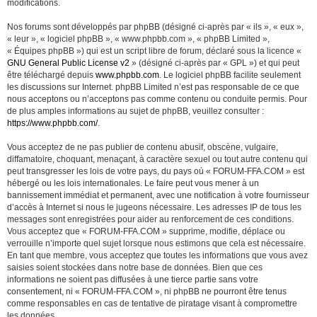
modifications.
Nos forums sont développés par phpBB (désigné ci-après par « ils », « eux »,
« leur », « logiciel phpBB », « www.phpbb.com », « phpBB Limited »,
« Équipes phpBB ») qui est un script libre de forum, déclaré sous la licence «
GNU General Public License v2
» (désigné ci-après par « GPL ») et qui peut
être téléchargé depuis
www.phpbb.com
. Le logiciel phpBB facilite seulement
les discussions sur Internet. phpBB Limited n’est pas responsable de ce que
nous acceptons ou n’acceptons pas comme contenu ou conduite permis. Pour
de plus amples informations au sujet de phpBB, veuillez consulter :
https://www.phpbb.com/
.
Vous acceptez de ne pas publier de contenu abusif, obscène, vulgaire,
diffamatoire, choquant, menaçant, à caractère sexuel ou tout autre contenu qui
peut transgresser les lois de votre pays, du pays où « FORUM-FFA.COM » est
hébergé ou les lois internationales. Le faire peut vous mener à un
bannissement immédiat et permanent, avec une notification à votre fournisseur
d’accès à Internet si nous le jugeons nécessaire. Les adresses IP de tous les
messages sont enregistrées pour aider au renforcement de ces conditions.
Vous acceptez que « FORUM-FFA.COM » supprime, modifie, déplace ou
verrouille n’importe quel sujet lorsque nous estimons que cela est nécessaire.
En tant que membre, vous acceptez que toutes les informations que vous avez
saisies soient stockées dans notre base de données. Bien que ces
informations ne soient pas diffusées à une tierce partie sans votre
consentement, ni « FORUM-FFA.COM », ni phpBB ne pourront être tenus
comme responsables en cas de tentative de piratage visant à compromettre
les données.