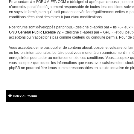
En accédant à « FORUM-FFA.COM » (désigné ci-après par « nous », « notre »
n’acceptez pas d’être légalement responsable de toutes les conditions suiva
en soyez informé, bien qu’il soit prudent de vérifier régulièrement celles-
conditions découlant des mises à jour et/ou modifications.
Nos forums sont développés par phpBB (désigné ci-après par « ils », « eux »,
GNU General Public License v2
» (désigné ci-après par « GPL ») et qui peut
acceptons ou n’acceptons pas comme contenu ou conduite permis. Pour de pl
Vous acceptez de ne pas publier de contenu abusif, obscène, vulgaire, diffa
ou les lois internationales. Le faire peut vous mener à un bannissement immé
enregistrées pour aider au renforcement de ces conditions. Vous acceptez q
vous acceptez que toutes les informations que vous avez saisies soient sto
phpBB ne pourront être tenus comme responsables en cas de tentative de pi
Index du forum