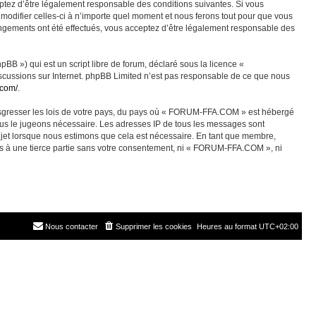
ez d’être légalement responsable des conditions suivantes. Si vous
odifier celles-ci à n’importe quel moment et nous ferons tout pour que vous
angements ont été effectués, vous acceptez d’être légalement responsable des
BB ») qui est un script libre de forum, déclaré sous la licence «
discussions sur Internet. phpBB Limited n’est pas responsable de ce que nous
.com/
.
ransgresser les lois de votre pays, du pays où « FORUM-FFA.COM » est hébergé
nous le jugeons nécessaire. Les adresses IP de tous les messages sont
jet lorsque nous estimons que cela est nécessaire. En tant que membre,
es à une tierce partie sans votre consentement, ni « FORUM-FFA.COM », ni
Nous contacter
Supprimer les cookies
Heures au format
UTC+02:00