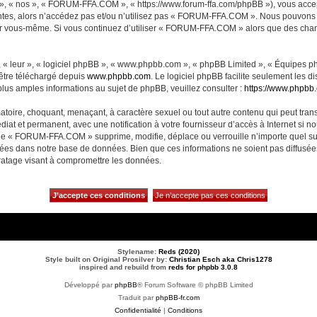
, « nos », « FORUM-FFA.COM », « https://www.forum-ffa.com/phpBB »), vous accept
ntes, alors n’accédez pas et/ou n’utilisez pas « FORUM-FFA.COM ». Nous pouvons m
ci par vous-même. Si vous continuez d’utiliser « FORUM-FFA.COM » alors que des ch
 « leur », « logiciel phpBB », « www.phpbb.com », « phpBB Limited », « Équipes php
 être téléchargé depuis
www.phpbb.com
. Le logiciel phpBB facilite seulement les 
us amples informations au sujet de phpBB, veuillez consulter :
https://www.phpbb
matoire, choquant, menaçant, à caractère sexuel ou tout autre contenu qui peut t
diat et permanent, avec une notification à votre fournisseur d’accès à Internet si 
ue « FORUM-FFA.COM » supprime, modifie, déplace ou verrouille n’importe quel su
ckées dans notre base de données. Bien que ces informations ne soient pas diffusé
ratage visant à compromettre les données.
Stylename:
Reds (2020)
Style built on Original Prosilver by:
Christian Esch aka Chris1278
inspired and rebuild from
reds for phpbb 3.0.8
Développé par
phpBB
® Forum Software © phpBB Limited
Traduit par
phpBB-fr.com
Confidentialité
|
Conditions