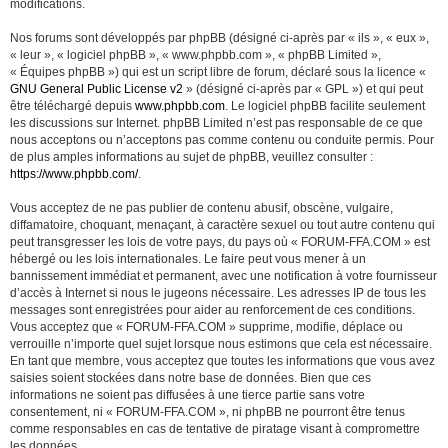
modifications.
Nos forums sont développés par phpBB (désigné ci-après par « ils », « eux »,
« leur », « logiciel phpBB », « www.phpbb.com », « phpBB Limited »,
« Équipes phpBB ») qui est un script libre de forum, déclaré sous la licence «
GNU General Public License v2
» (désigné ci-après par « GPL ») et qui peut
être téléchargé depuis
www.phpbb.com
. Le logiciel phpBB facilite seulement
les discussions sur Internet. phpBB Limited n’est pas responsable de ce que
nous acceptons ou n’acceptons pas comme contenu ou conduite permis. Pour
de plus amples informations au sujet de phpBB, veuillez consulter :
https://www.phpbb.com/
.
Vous acceptez de ne pas publier de contenu abusif, obscène, vulgaire,
diffamatoire, choquant, menaçant, à caractère sexuel ou tout autre contenu qui
peut transgresser les lois de votre pays, du pays où « FORUM-FFA.COM » est
hébergé ou les lois internationales. Le faire peut vous mener à un
bannissement immédiat et permanent, avec une notification à votre fournisseur
d’accès à Internet si nous le jugeons nécessaire. Les adresses IP de tous les
messages sont enregistrées pour aider au renforcement de ces conditions.
Vous acceptez que « FORUM-FFA.COM » supprime, modifie, déplace ou
verrouille n’importe quel sujet lorsque nous estimons que cela est nécessaire.
En tant que membre, vous acceptez que toutes les informations que vous avez
saisies soient stockées dans notre base de données. Bien que ces
informations ne soient pas diffusées à une tierce partie sans votre
consentement, ni « FORUM-FFA.COM », ni phpBB ne pourront être tenus
comme responsables en cas de tentative de piratage visant à compromettre
les données.