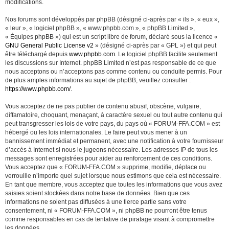
modifications.
Nos forums sont développés par phpBB (désigné ci-après par « ils », « eux »,
« leur », « logiciel phpBB », « www.phpbb.com », « phpBB Limited »,
« Équipes phpBB ») qui est un script libre de forum, déclaré sous la licence «
GNU General Public License v2
» (désigné ci-après par « GPL ») et qui peut
être téléchargé depuis
www.phpbb.com
. Le logiciel phpBB facilite seulement
les discussions sur Internet. phpBB Limited n’est pas responsable de ce que
nous acceptons ou n’acceptons pas comme contenu ou conduite permis. Pour
de plus amples informations au sujet de phpBB, veuillez consulter :
https://www.phpbb.com/
.
Vous acceptez de ne pas publier de contenu abusif, obscène, vulgaire,
diffamatoire, choquant, menaçant, à caractère sexuel ou tout autre contenu qui
peut transgresser les lois de votre pays, du pays où « FORUM-FFA.COM » est
hébergé ou les lois internationales. Le faire peut vous mener à un
bannissement immédiat et permanent, avec une notification à votre fournisseur
d’accès à Internet si nous le jugeons nécessaire. Les adresses IP de tous les
messages sont enregistrées pour aider au renforcement de ces conditions.
Vous acceptez que « FORUM-FFA.COM » supprime, modifie, déplace ou
verrouille n’importe quel sujet lorsque nous estimons que cela est nécessaire.
En tant que membre, vous acceptez que toutes les informations que vous avez
saisies soient stockées dans notre base de données. Bien que ces
informations ne soient pas diffusées à une tierce partie sans votre
consentement, ni « FORUM-FFA.COM », ni phpBB ne pourront être tenus
comme responsables en cas de tentative de piratage visant à compromettre
les données.