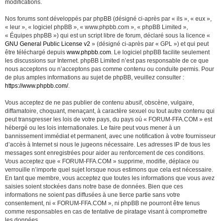
modifications.
Nos forums sont développés par phpBB (désigné ci-après par « ils », « eux »,
« leur », « logiciel phpBB », « www.phpbb.com », « phpBB Limited »,
« Équipes phpBB ») qui est un script libre de forum, déclaré sous la licence «
GNU General Public License v2
» (désigné ci-après par « GPL ») et qui peut
être téléchargé depuis
www.phpbb.com
. Le logiciel phpBB facilite seulement
les discussions sur Internet. phpBB Limited n’est pas responsable de ce que
nous acceptons ou n’acceptons pas comme contenu ou conduite permis. Pour
de plus amples informations au sujet de phpBB, veuillez consulter :
https://www.phpbb.com/
.
Vous acceptez de ne pas publier de contenu abusif, obscène, vulgaire,
diffamatoire, choquant, menaçant, à caractère sexuel ou tout autre contenu qui
peut transgresser les lois de votre pays, du pays où « FORUM-FFA.COM » est
hébergé ou les lois internationales. Le faire peut vous mener à un
bannissement immédiat et permanent, avec une notification à votre fournisseur
d’accès à Internet si nous le jugeons nécessaire. Les adresses IP de tous les
messages sont enregistrées pour aider au renforcement de ces conditions.
Vous acceptez que « FORUM-FFA.COM » supprime, modifie, déplace ou
verrouille n’importe quel sujet lorsque nous estimons que cela est nécessaire.
En tant que membre, vous acceptez que toutes les informations que vous avez
saisies soient stockées dans notre base de données. Bien que ces
informations ne soient pas diffusées à une tierce partie sans votre
consentement, ni « FORUM-FFA.COM », ni phpBB ne pourront être tenus
comme responsables en cas de tentative de piratage visant à compromettre
les données.