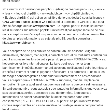
modifications.
Nos forums sont développés par phpBB (désigné ci-après par « ils », « eux »,
« leur », « logiciel phpBB », « www.phpbb.com », « phpBB Limited »,
« Équipes phpBB ») qui est un script libre de forum, déclaré sous la licence «
GNU General Public License v2
» (désigné ci-après par « GPL ») et qui peut
être téléchargé depuis
www.phpbb.com
. Le logiciel phpBB facilite seulement
les discussions sur Internet. phpBB Limited n’est pas responsable de ce que
nous acceptons ou n’acceptons pas comme contenu ou conduite permis. Pour
de plus amples informations au sujet de phpBB, veuillez consulter :
https://www.phpbb.com/
.
Vous acceptez de ne pas publier de contenu abusif, obscène, vulgaire,
diffamatoire, choquant, menaçant, à caractère sexuel ou tout autre contenu qui
peut transgresser les lois de votre pays, du pays où « FORUM-FFA.COM » est
hébergé ou les lois internationales. Le faire peut vous mener à un
bannissement immédiat et permanent, avec une notification à votre fournisseur
d’accès à Internet si nous le jugeons nécessaire. Les adresses IP de tous les
messages sont enregistrées pour aider au renforcement de ces conditions.
Vous acceptez que « FORUM-FFA.COM » supprime, modifie, déplace ou
verrouille n’importe quel sujet lorsque nous estimons que cela est nécessaire.
En tant que membre, vous acceptez que toutes les informations que vous avez
saisies soient stockées dans notre base de données. Bien que ces
informations ne soient pas diffusées à une tierce partie sans votre
consentement, ni « FORUM-FFA.COM », ni phpBB ne pourront être tenus
comme responsables en cas de tentative de piratage visant à compromettre
les données.