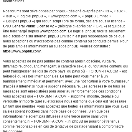
modifications.
Nos forums sont développés par phpBB (désigné ci-après par « ils », « eux »,
« leur », « logiciel phpBB », « www.phpbb.com », « phpBB Limited »,
« Équipes phpBB ») qui est un script libre de forum, déclaré sous la licence «
GNU General Public License v2
» (désigné ci-après par « GPL ») et qui peut
être téléchargé depuis
www.phpbb.com
. Le logiciel phpBB facilite seulement
les discussions sur Internet. phpBB Limited n’est pas responsable de ce que
nous acceptons ou n’acceptons pas comme contenu ou conduite permis. Pour
de plus amples informations au sujet de phpBB, veuillez consulter :
https://www.phpbb.com/
.
Vous acceptez de ne pas publier de contenu abusif, obscène, vulgaire,
diffamatoire, choquant, menaçant, à caractère sexuel ou tout autre contenu qui
peut transgresser les lois de votre pays, du pays où « FORUM-FFA.COM » est
hébergé ou les lois internationales. Le faire peut vous mener à un
bannissement immédiat et permanent, avec une notification à votre fournisseur
d’accès à Internet si nous le jugeons nécessaire. Les adresses IP de tous les
messages sont enregistrées pour aider au renforcement de ces conditions.
Vous acceptez que « FORUM-FFA.COM » supprime, modifie, déplace ou
verrouille n’importe quel sujet lorsque nous estimons que cela est nécessaire.
En tant que membre, vous acceptez que toutes les informations que vous avez
saisies soient stockées dans notre base de données. Bien que ces
informations ne soient pas diffusées à une tierce partie sans votre
consentement, ni « FORUM-FFA.COM », ni phpBB ne pourront être tenus
comme responsables en cas de tentative de piratage visant à compromettre
les données.