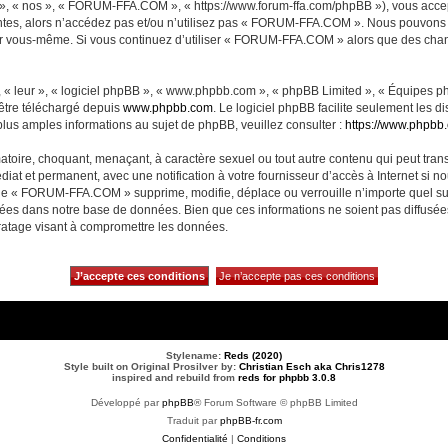
, « nos », « FORUM-FFA.COM », « https://www.forum-ffa.com/phpBB »), vous accept
ntes, alors n’accédez pas et/ou n’utilisez pas « FORUM-FFA.COM ». Nous pouvons m
ci par vous-même. Si vous continuez d’utiliser « FORUM-FFA.COM » alors que des ch
 « leur », « logiciel phpBB », « www.phpbb.com », « phpBB Limited », « Équipes php
 être téléchargé depuis
www.phpbb.com
. Le logiciel phpBB facilite seulement les 
us amples informations au sujet de phpBB, veuillez consulter :
https://www.phpbb
matoire, choquant, menaçant, à caractère sexuel ou tout autre contenu qui peut t
diat et permanent, avec une notification à votre fournisseur d’accès à Internet si 
ue « FORUM-FFA.COM » supprime, modifie, déplace ou verrouille n’importe quel su
ckées dans notre base de données. Bien que ces informations ne soient pas diffusé
ratage visant à compromettre les données.
Stylename:
Reds (2020)
Style built on Original Prosilver by:
Christian Esch aka Chris1278
inspired and rebuild from
reds for phpbb 3.0.8
Développé par
phpBB
® Forum Software © phpBB Limited
Traduit par
phpBB-fr.com
Confidentialité
|
Conditions