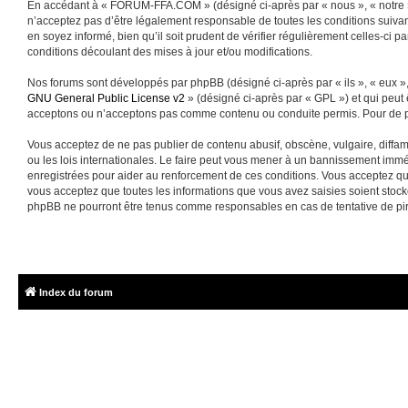
En accédant à « FORUM-FFA.COM » (désigné ci-après par « nous », « notre »
n’acceptez pas d’être légalement responsable de toutes les conditions suiva
en soyez informé, bien qu’il soit prudent de vérifier régulièrement celles-
conditions découlant des mises à jour et/ou modifications.
Nos forums sont développés par phpBB (désigné ci-après par « ils », « eux »,
GNU General Public License v2
» (désigné ci-après par « GPL ») et qui peut
acceptons ou n’acceptons pas comme contenu ou conduite permis. Pour de pl
Vous acceptez de ne pas publier de contenu abusif, obscène, vulgaire, diffa
ou les lois internationales. Le faire peut vous mener à un bannissement immé
enregistrées pour aider au renforcement de ces conditions. Vous acceptez q
vous acceptez que toutes les informations que vous avez saisies soient sto
phpBB ne pourront être tenus comme responsables en cas de tentative de pi
Index du forum