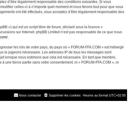
ez d’être légalement responsable des conditions suivantes. Si vous
odifier celles-ci à n’importe quel moment et nous ferons tout pour que vous
angements ont été effectués, vous acceptez d’être légalement responsable des
BB ») qui est un script libre de forum, déclaré sous la licence «
discussions sur Internet. phpBB Limited n’est pas responsable de ce que nous
.com/
.
ransgresser les lois de votre pays, du pays où « FORUM-FFA.COM » est hébergé
nous le jugeons nécessaire. Les adresses IP de tous les messages sont
jet lorsque nous estimons que cela est nécessaire. En tant que membre,
es à une tierce partie sans votre consentement, ni « FORUM-FFA.COM », ni
Nous contacter
Supprimer les cookies
Heures au format
UTC+02:00