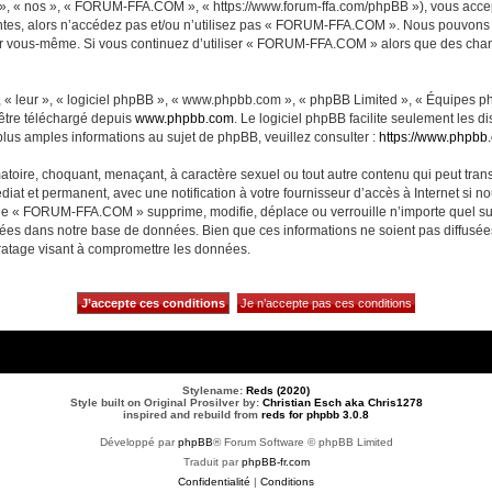
, « nos », « FORUM-FFA.COM », « https://www.forum-ffa.com/phpBB »), vous accept
ntes, alors n’accédez pas et/ou n’utilisez pas « FORUM-FFA.COM ». Nous pouvons m
ci par vous-même. Si vous continuez d’utiliser « FORUM-FFA.COM » alors que des ch
 « leur », « logiciel phpBB », « www.phpbb.com », « phpBB Limited », « Équipes php
 être téléchargé depuis
www.phpbb.com
. Le logiciel phpBB facilite seulement les 
us amples informations au sujet de phpBB, veuillez consulter :
https://www.phpbb
matoire, choquant, menaçant, à caractère sexuel ou tout autre contenu qui peut t
diat et permanent, avec une notification à votre fournisseur d’accès à Internet si 
ue « FORUM-FFA.COM » supprime, modifie, déplace ou verrouille n’importe quel su
ckées dans notre base de données. Bien que ces informations ne soient pas diffusé
ratage visant à compromettre les données.
Stylename:
Reds (2020)
Style built on Original Prosilver by:
Christian Esch aka Chris1278
inspired and rebuild from
reds for phpbb 3.0.8
Développé par
phpBB
® Forum Software © phpBB Limited
Traduit par
phpBB-fr.com
Confidentialité
|
Conditions