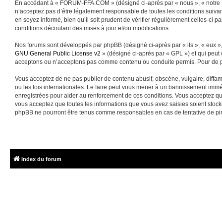
En accédant à « FORUM-FFA.COM » (désigné ci-après par « nous », « notre »
n’acceptez pas d’être légalement responsable de toutes les conditions suiva
en soyez informé, bien qu’il soit prudent de vérifier régulièrement celles-
conditions découlant des mises à jour et/ou modifications.
Nos forums sont développés par phpBB (désigné ci-après par « ils », « eux »,
GNU General Public License v2
» (désigné ci-après par « GPL ») et qui peut
acceptons ou n’acceptons pas comme contenu ou conduite permis. Pour de pl
Vous acceptez de ne pas publier de contenu abusif, obscène, vulgaire, diffa
ou les lois internationales. Le faire peut vous mener à un bannissement immé
enregistrées pour aider au renforcement de ces conditions. Vous acceptez q
vous acceptez que toutes les informations que vous avez saisies soient sto
phpBB ne pourront être tenus comme responsables en cas de tentative de pi
Index du forum