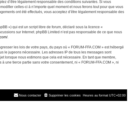
ez d’être légalement responsable des conditions suivantes. Si vous
odifier celles-ci à n’importe quel moment et nous ferons tout pour que vous
angements ont été effectués, vous acceptez d’être légalement responsable des
BB ») qui est un script libre de forum, déclaré sous la licence «
discussions sur Internet. phpBB Limited n’est pas responsable de ce que nous
.com/
.
ransgresser les lois de votre pays, du pays où « FORUM-FFA.COM » est hébergé
nous le jugeons nécessaire. Les adresses IP de tous les messages sont
jet lorsque nous estimons que cela est nécessaire. En tant que membre,
es à une tierce partie sans votre consentement, ni « FORUM-FFA.COM », ni
Nous contacter
Supprimer les cookies
Heures au format
UTC+02:00