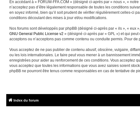
En accédant à « FORUM-FFA.COM » (désigné ci-après par « nous », « notre »
n’acceptez pas d’être légalement responsable de toutes les conditions suiva
en soyez informé, bien qu’il soit prudent de vérifier régulièrement celles-
conditions découlant des mises à jour et/ou modifications.
Nos forums sont développés par phpBB (désigné ci-après par « ils », « eux »,
GNU General Public License v2
» (désigné ci-après par « GPL ») et qui peut
acceptons ou n’acceptons pas comme contenu ou conduite permis. Pour de pl
Vous acceptez de ne pas publier de contenu abusif, obscène, vulgaire, diffa
ou les lois internationales. Le faire peut vous mener à un bannissement immé
enregistrées pour aider au renforcement de ces conditions. Vous acceptez q
vous acceptez que toutes les informations que vous avez saisies soient sto
phpBB ne pourront être tenus comme responsables en cas de tentative de pi
Index du forum