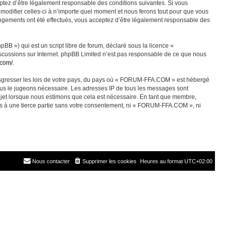
ez d’être légalement responsable des conditions suivantes. Si vous
odifier celles-ci à n’importe quel moment et nous ferons tout pour que vous
angements ont été effectués, vous acceptez d’être légalement responsable des
BB ») qui est un script libre de forum, déclaré sous la licence «
discussions sur Internet. phpBB Limited n’est pas responsable de ce que nous
.com/
.
ransgresser les lois de votre pays, du pays où « FORUM-FFA.COM » est hébergé
nous le jugeons nécessaire. Les adresses IP de tous les messages sont
jet lorsque nous estimons que cela est nécessaire. En tant que membre,
es à une tierce partie sans votre consentement, ni « FORUM-FFA.COM », ni
Nous contacter
Supprimer les cookies
Heures au format
UTC+02:00