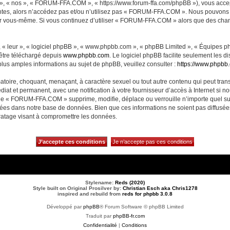
, « nos », « FORUM-FFA.COM », « https://www.forum-ffa.com/phpBB »), vous accept
ntes, alors n’accédez pas et/ou n’utilisez pas « FORUM-FFA.COM ». Nous pouvons m
ci par vous-même. Si vous continuez d’utiliser « FORUM-FFA.COM » alors que des ch
 « leur », « logiciel phpBB », « www.phpbb.com », « phpBB Limited », « Équipes php
 être téléchargé depuis
www.phpbb.com
. Le logiciel phpBB facilite seulement les 
us amples informations au sujet de phpBB, veuillez consulter :
https://www.phpbb
matoire, choquant, menaçant, à caractère sexuel ou tout autre contenu qui peut t
diat et permanent, avec une notification à votre fournisseur d’accès à Internet si 
ue « FORUM-FFA.COM » supprime, modifie, déplace ou verrouille n’importe quel su
ckées dans notre base de données. Bien que ces informations ne soient pas diffusé
ratage visant à compromettre les données.
Stylename:
Reds (2020)
Style built on Original Prosilver by:
Christian Esch aka Chris1278
inspired and rebuild from
reds for phpbb 3.0.8
Développé par
phpBB
® Forum Software © phpBB Limited
Traduit par
phpBB-fr.com
Confidentialité
|
Conditions