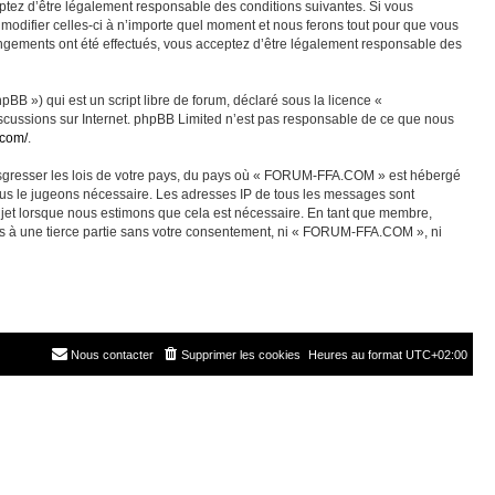
ez d’être légalement responsable des conditions suivantes. Si vous
odifier celles-ci à n’importe quel moment et nous ferons tout pour que vous
angements ont été effectués, vous acceptez d’être légalement responsable des
BB ») qui est un script libre de forum, déclaré sous la licence «
discussions sur Internet. phpBB Limited n’est pas responsable de ce que nous
.com/
.
ransgresser les lois de votre pays, du pays où « FORUM-FFA.COM » est hébergé
nous le jugeons nécessaire. Les adresses IP de tous les messages sont
jet lorsque nous estimons que cela est nécessaire. En tant que membre,
es à une tierce partie sans votre consentement, ni « FORUM-FFA.COM », ni
Nous contacter
Supprimer les cookies
Heures au format
UTC+02:00