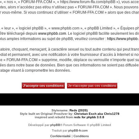
, « nos », « FORUM-FFA.COM », « https://www.forum-ffa.com/phpBB »), vous accept
ntes, alors n’accédez pas et/ou n’utilisez pas « FORUM-FFA.COM ». Nous pouvons m
ci par vous-même. Si vous continuez d’utiliser « FORUM-FFA.COM » alors que des ch
 « leur », « logiciel phpBB », « www.phpbb.com », « phpBB Limited », « Équipes php
 être téléchargé depuis
www.phpbb.com
. Le logiciel phpBB facilite seulement les 
us amples informations au sujet de phpBB, veuillez consulter :
https://www.phpbb
matoire, choquant, menaçant, à caractère sexuel ou tout autre contenu qui peut t
diat et permanent, avec une notification à votre fournisseur d’accès à Internet si 
ue « FORUM-FFA.COM » supprime, modifie, déplace ou verrouille n’importe quel su
ckées dans notre base de données. Bien que ces informations ne soient pas diffusé
ratage visant à compromettre les données.
Stylename:
Reds (2020)
Style built on Original Prosilver by:
Christian Esch aka Chris1278
inspired and rebuild from
reds for phpbb 3.0.8
Développé par
phpBB
® Forum Software © phpBB Limited
Traduit par
phpBB-fr.com
Confidentialité
|
Conditions