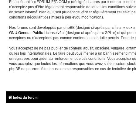
En accédant à « FORUM-FFA.COM » (désigné ci-après par « nous », « notre »
n’acceptez pas d’être légalement responsable de toutes les conditions suiva
en soyez informé, bien qu’il soit prudent de vérifier régulièrement celles-
conditions découlant des mises à jour et/ou modifications.
Nos forums sont développés par phpBB (désigné ci-après par « ils », « eux »,
GNU General Public License v2
» (désigné ci-après par « GPL ») et qui peut
acceptons ou n’acceptons pas comme contenu ou conduite permis. Pour de pl
Vous acceptez de ne pas publier de contenu abusif, obscène, vulgaire, diffa
ou les lois internationales. Le faire peut vous mener à un bannissement immé
enregistrées pour aider au renforcement de ces conditions. Vous acceptez q
vous acceptez que toutes les informations que vous avez saisies soient sto
phpBB ne pourront être tenus comme responsables en cas de tentative de pi
Index du forum