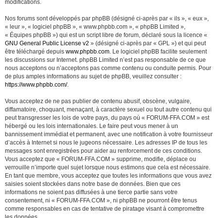
modifications.
Nos forums sont développés par phpBB (désigné ci-après par « ils », « eux »,
« leur », « logiciel phpBB », « www.phpbb.com », « phpBB Limited »,
« Équipes phpBB ») qui est un script libre de forum, déclaré sous la licence «
GNU General Public License v2
» (désigné ci-après par « GPL ») et qui peut
être téléchargé depuis
www.phpbb.com
. Le logiciel phpBB facilite seulement
les discussions sur Internet. phpBB Limited n’est pas responsable de ce que
nous acceptons ou n’acceptons pas comme contenu ou conduite permis. Pour
de plus amples informations au sujet de phpBB, veuillez consulter :
https://www.phpbb.com/
.
Vous acceptez de ne pas publier de contenu abusif, obscène, vulgaire,
diffamatoire, choquant, menaçant, à caractère sexuel ou tout autre contenu qui
peut transgresser les lois de votre pays, du pays où « FORUM-FFA.COM » est
hébergé ou les lois internationales. Le faire peut vous mener à un
bannissement immédiat et permanent, avec une notification à votre fournisseur
d’accès à Internet si nous le jugeons nécessaire. Les adresses IP de tous les
messages sont enregistrées pour aider au renforcement de ces conditions.
Vous acceptez que « FORUM-FFA.COM » supprime, modifie, déplace ou
verrouille n’importe quel sujet lorsque nous estimons que cela est nécessaire.
En tant que membre, vous acceptez que toutes les informations que vous avez
saisies soient stockées dans notre base de données. Bien que ces
informations ne soient pas diffusées à une tierce partie sans votre
consentement, ni « FORUM-FFA.COM », ni phpBB ne pourront être tenus
comme responsables en cas de tentative de piratage visant à compromettre
les données.