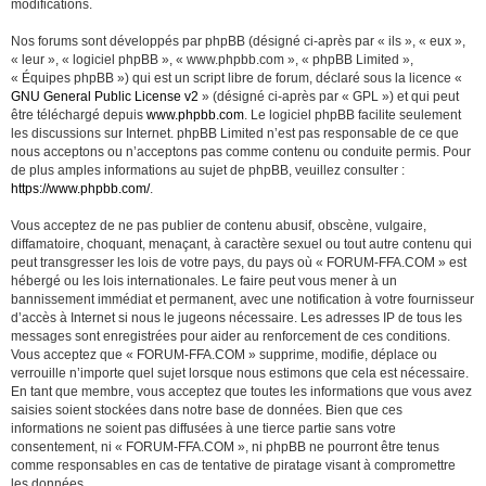
modifications.
Nos forums sont développés par phpBB (désigné ci-après par « ils », « eux »,
« leur », « logiciel phpBB », « www.phpbb.com », « phpBB Limited »,
« Équipes phpBB ») qui est un script libre de forum, déclaré sous la licence «
GNU General Public License v2
» (désigné ci-après par « GPL ») et qui peut
être téléchargé depuis
www.phpbb.com
. Le logiciel phpBB facilite seulement
les discussions sur Internet. phpBB Limited n’est pas responsable de ce que
nous acceptons ou n’acceptons pas comme contenu ou conduite permis. Pour
de plus amples informations au sujet de phpBB, veuillez consulter :
https://www.phpbb.com/
.
Vous acceptez de ne pas publier de contenu abusif, obscène, vulgaire,
diffamatoire, choquant, menaçant, à caractère sexuel ou tout autre contenu qui
peut transgresser les lois de votre pays, du pays où « FORUM-FFA.COM » est
hébergé ou les lois internationales. Le faire peut vous mener à un
bannissement immédiat et permanent, avec une notification à votre fournisseur
d’accès à Internet si nous le jugeons nécessaire. Les adresses IP de tous les
messages sont enregistrées pour aider au renforcement de ces conditions.
Vous acceptez que « FORUM-FFA.COM » supprime, modifie, déplace ou
verrouille n’importe quel sujet lorsque nous estimons que cela est nécessaire.
En tant que membre, vous acceptez que toutes les informations que vous avez
saisies soient stockées dans notre base de données. Bien que ces
informations ne soient pas diffusées à une tierce partie sans votre
consentement, ni « FORUM-FFA.COM », ni phpBB ne pourront être tenus
comme responsables en cas de tentative de piratage visant à compromettre
les données.