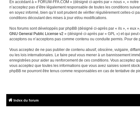
En accédant à « FORUM-FFA.COM » (désigné ci-après par « nous », « notre »
n’acceptez pas d’être légalement responsable de toutes les conditions suiva
en soyez informé, bien qu’il soit prudent de vérifier régulièrement celles-
conditions découlant des mises à jour et/ou modifications.
Nos forums sont développés par phpBB (désigné ci-après par « ils », « eux »,
GNU General Public License v2
» (désigné ci-après par « GPL ») et qui peut
acceptons ou n’acceptons pas comme contenu ou conduite permis. Pour de pl
Vous acceptez de ne pas publier de contenu abusif, obscène, vulgaire, diffa
ou les lois internationales. Le faire peut vous mener à un bannissement immé
enregistrées pour aider au renforcement de ces conditions. Vous acceptez q
vous acceptez que toutes les informations que vous avez saisies soient sto
phpBB ne pourront être tenus comme responsables en cas de tentative de pi
Index du forum