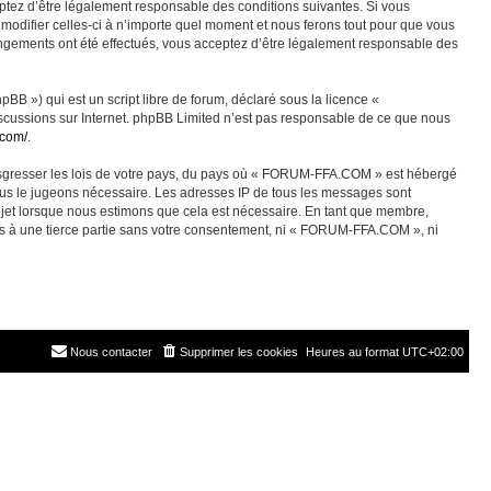
ez d’être légalement responsable des conditions suivantes. Si vous
odifier celles-ci à n’importe quel moment et nous ferons tout pour que vous
angements ont été effectués, vous acceptez d’être légalement responsable des
BB ») qui est un script libre de forum, déclaré sous la licence «
discussions sur Internet. phpBB Limited n’est pas responsable de ce que nous
.com/
.
ransgresser les lois de votre pays, du pays où « FORUM-FFA.COM » est hébergé
nous le jugeons nécessaire. Les adresses IP de tous les messages sont
jet lorsque nous estimons que cela est nécessaire. En tant que membre,
es à une tierce partie sans votre consentement, ni « FORUM-FFA.COM », ni
Nous contacter
Supprimer les cookies
Heures au format
UTC+02:00