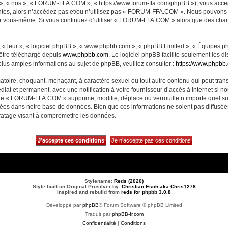
, « nos », « FORUM-FFA.COM », « https://www.forum-ffa.com/phpBB »), vous accept
ntes, alors n’accédez pas et/ou n’utilisez pas « FORUM-FFA.COM ». Nous pouvons m
ci par vous-même. Si vous continuez d’utiliser « FORUM-FFA.COM » alors que des ch
 « leur », « logiciel phpBB », « www.phpbb.com », « phpBB Limited », « Équipes php
 être téléchargé depuis
www.phpbb.com
. Le logiciel phpBB facilite seulement les 
us amples informations au sujet de phpBB, veuillez consulter :
https://www.phpbb
matoire, choquant, menaçant, à caractère sexuel ou tout autre contenu qui peut t
diat et permanent, avec une notification à votre fournisseur d’accès à Internet si 
ue « FORUM-FFA.COM » supprime, modifie, déplace ou verrouille n’importe quel su
ckées dans notre base de données. Bien que ces informations ne soient pas diffusé
ratage visant à compromettre les données.
Stylename:
Reds (2020)
Style built on Original Prosilver by:
Christian Esch aka Chris1278
inspired and rebuild from
reds for phpbb 3.0.8
Développé par
phpBB
® Forum Software © phpBB Limited
Traduit par
phpBB-fr.com
Confidentialité
|
Conditions