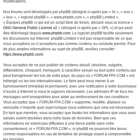
modifications.
Nos forums sont développés par phpBB (désigné ci-après par « ils », « eux »,
« leur », « logiciel phpBB », « www.phpbb.com », « phpBB Limited »,
« Équipes phpBB ») qui est un script libre de forum, déclaré sous la licence «
GNU General Public License v2
» (désigné ci-après par « GPL ») et qui peut
être téléchargé depuis
www.phpbb.com
. Le logiciel phpBB facilite seulement
les discussions sur Internet. phpBB Limited n’est pas responsable de ce que
nous acceptons ou n’acceptons pas comme contenu ou conduite permis. Pour
de plus amples informations au sujet de phpBB, veuillez consulter :
https://www.phpbb.com/
.
Vous acceptez de ne pas publier de contenu abusif, obscène, vulgaire,
diffamatoire, choquant, menaçant, à caractère sexuel ou tout autre contenu qui
peut transgresser les lois de votre pays, du pays où « FORUM-FFA.COM » est
hébergé ou les lois internationales. Le faire peut vous mener à un
bannissement immédiat et permanent, avec une notification à votre fournisseur
d’accès à Internet si nous le jugeons nécessaire. Les adresses IP de tous les
messages sont enregistrées pour aider au renforcement de ces conditions.
Vous acceptez que « FORUM-FFA.COM » supprime, modifie, déplace ou
verrouille n’importe quel sujet lorsque nous estimons que cela est nécessaire.
En tant que membre, vous acceptez que toutes les informations que vous avez
saisies soient stockées dans notre base de données. Bien que ces
informations ne soient pas diffusées à une tierce partie sans votre
consentement, ni « FORUM-FFA.COM », ni phpBB ne pourront être tenus
comme responsables en cas de tentative de piratage visant à compromettre
les données.