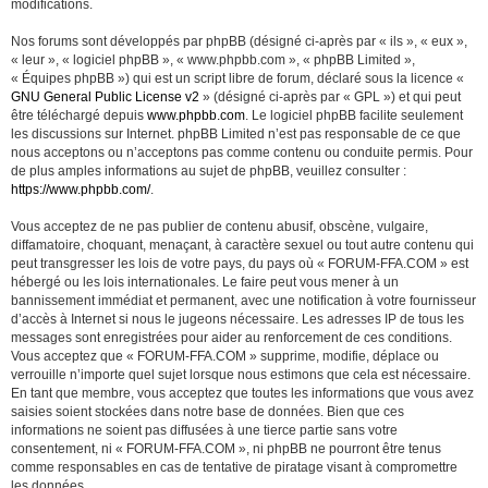
modifications.
Nos forums sont développés par phpBB (désigné ci-après par « ils », « eux »,
« leur », « logiciel phpBB », « www.phpbb.com », « phpBB Limited »,
« Équipes phpBB ») qui est un script libre de forum, déclaré sous la licence «
GNU General Public License v2
» (désigné ci-après par « GPL ») et qui peut
être téléchargé depuis
www.phpbb.com
. Le logiciel phpBB facilite seulement
les discussions sur Internet. phpBB Limited n’est pas responsable de ce que
nous acceptons ou n’acceptons pas comme contenu ou conduite permis. Pour
de plus amples informations au sujet de phpBB, veuillez consulter :
https://www.phpbb.com/
.
Vous acceptez de ne pas publier de contenu abusif, obscène, vulgaire,
diffamatoire, choquant, menaçant, à caractère sexuel ou tout autre contenu qui
peut transgresser les lois de votre pays, du pays où « FORUM-FFA.COM » est
hébergé ou les lois internationales. Le faire peut vous mener à un
bannissement immédiat et permanent, avec une notification à votre fournisseur
d’accès à Internet si nous le jugeons nécessaire. Les adresses IP de tous les
messages sont enregistrées pour aider au renforcement de ces conditions.
Vous acceptez que « FORUM-FFA.COM » supprime, modifie, déplace ou
verrouille n’importe quel sujet lorsque nous estimons que cela est nécessaire.
En tant que membre, vous acceptez que toutes les informations que vous avez
saisies soient stockées dans notre base de données. Bien que ces
informations ne soient pas diffusées à une tierce partie sans votre
consentement, ni « FORUM-FFA.COM », ni phpBB ne pourront être tenus
comme responsables en cas de tentative de piratage visant à compromettre
les données.