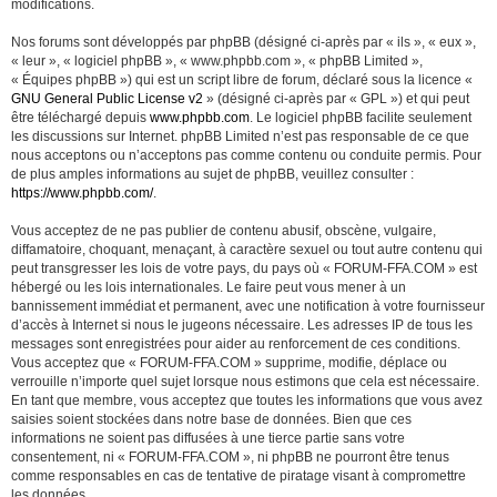
modifications.
Nos forums sont développés par phpBB (désigné ci-après par « ils », « eux »,
« leur », « logiciel phpBB », « www.phpbb.com », « phpBB Limited »,
« Équipes phpBB ») qui est un script libre de forum, déclaré sous la licence «
GNU General Public License v2
» (désigné ci-après par « GPL ») et qui peut
être téléchargé depuis
www.phpbb.com
. Le logiciel phpBB facilite seulement
les discussions sur Internet. phpBB Limited n’est pas responsable de ce que
nous acceptons ou n’acceptons pas comme contenu ou conduite permis. Pour
de plus amples informations au sujet de phpBB, veuillez consulter :
https://www.phpbb.com/
.
Vous acceptez de ne pas publier de contenu abusif, obscène, vulgaire,
diffamatoire, choquant, menaçant, à caractère sexuel ou tout autre contenu qui
peut transgresser les lois de votre pays, du pays où « FORUM-FFA.COM » est
hébergé ou les lois internationales. Le faire peut vous mener à un
bannissement immédiat et permanent, avec une notification à votre fournisseur
d’accès à Internet si nous le jugeons nécessaire. Les adresses IP de tous les
messages sont enregistrées pour aider au renforcement de ces conditions.
Vous acceptez que « FORUM-FFA.COM » supprime, modifie, déplace ou
verrouille n’importe quel sujet lorsque nous estimons que cela est nécessaire.
En tant que membre, vous acceptez que toutes les informations que vous avez
saisies soient stockées dans notre base de données. Bien que ces
informations ne soient pas diffusées à une tierce partie sans votre
consentement, ni « FORUM-FFA.COM », ni phpBB ne pourront être tenus
comme responsables en cas de tentative de piratage visant à compromettre
les données.