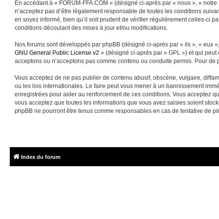
En accédant à « FORUM-FFA.COM » (désigné ci-après par « nous », « notre »
n’acceptez pas d’être légalement responsable de toutes les conditions suiva
en soyez informé, bien qu’il soit prudent de vérifier régulièrement celles-
conditions découlant des mises à jour et/ou modifications.
Nos forums sont développés par phpBB (désigné ci-après par « ils », « eux »,
GNU General Public License v2
» (désigné ci-après par « GPL ») et qui peut
acceptons ou n’acceptons pas comme contenu ou conduite permis. Pour de pl
Vous acceptez de ne pas publier de contenu abusif, obscène, vulgaire, diffa
ou les lois internationales. Le faire peut vous mener à un bannissement immé
enregistrées pour aider au renforcement de ces conditions. Vous acceptez q
vous acceptez que toutes les informations que vous avez saisies soient sto
phpBB ne pourront être tenus comme responsables en cas de tentative de pi
Index du forum