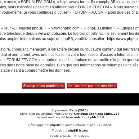
, « nos », « FORUM-FFA.COM », « https://www.forum-ffa.com/phpBB »), vous accept
ntes, alors n’accédez pas et/ou n’utilisez pas « FORUM-FFA.COM ». Nous pouvons m
ci par vous-même. Si vous continuez d’utiliser « FORUM-FFA.COM » alors que des ch
 « leur », « logiciel phpBB », « www.phpbb.com », « phpBB Limited », « Équipes php
 être téléchargé depuis
www.phpbb.com
. Le logiciel phpBB facilite seulement les 
us amples informations au sujet de phpBB, veuillez consulter :
https://www.phpbb
matoire, choquant, menaçant, à caractère sexuel ou tout autre contenu qui peut t
diat et permanent, avec une notification à votre fournisseur d’accès à Internet si 
ue « FORUM-FFA.COM » supprime, modifie, déplace ou verrouille n’importe quel su
ckées dans notre base de données. Bien que ces informations ne soient pas diffusé
ratage visant à compromettre les données.
Stylename:
Reds (2020)
Style built on Original Prosilver by:
Christian Esch aka Chris1278
inspired and rebuild from
reds for phpbb 3.0.8
Développé par
phpBB
® Forum Software © phpBB Limited
Traduit par
phpBB-fr.com
Confidentialité
|
Conditions