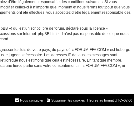
ez d’être légalement responsable des conditions suivantes. Si vous
odifier celles-ci à n’importe quel moment et nous ferons tout pour que vous
angements ont été effectués, vous acceptez d’être légalement responsable des
BB ») qui est un script libre de forum, déclaré sous la licence «
discussions sur Internet. phpBB Limited n’est pas responsable de ce que nous
.com/
.
ransgresser les lois de votre pays, du pays où « FORUM-FFA.COM » est hébergé
nous le jugeons nécessaire. Les adresses IP de tous les messages sont
jet lorsque nous estimons que cela est nécessaire. En tant que membre,
es à une tierce partie sans votre consentement, ni « FORUM-FFA.COM », ni
Nous contacter
Supprimer les cookies
Heures au format
UTC+02:00