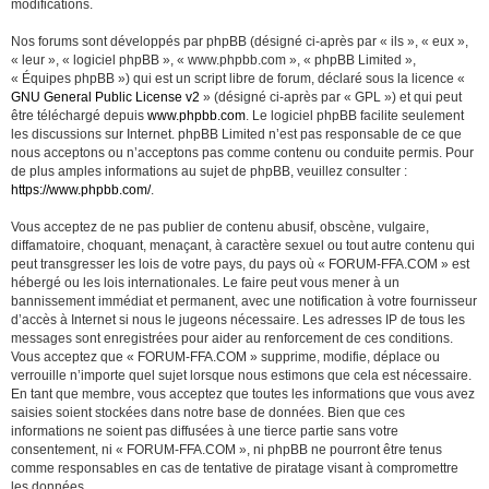
modifications.
Nos forums sont développés par phpBB (désigné ci-après par « ils », « eux »,
« leur », « logiciel phpBB », « www.phpbb.com », « phpBB Limited »,
« Équipes phpBB ») qui est un script libre de forum, déclaré sous la licence «
GNU General Public License v2
» (désigné ci-après par « GPL ») et qui peut
être téléchargé depuis
www.phpbb.com
. Le logiciel phpBB facilite seulement
les discussions sur Internet. phpBB Limited n’est pas responsable de ce que
nous acceptons ou n’acceptons pas comme contenu ou conduite permis. Pour
de plus amples informations au sujet de phpBB, veuillez consulter :
https://www.phpbb.com/
.
Vous acceptez de ne pas publier de contenu abusif, obscène, vulgaire,
diffamatoire, choquant, menaçant, à caractère sexuel ou tout autre contenu qui
peut transgresser les lois de votre pays, du pays où « FORUM-FFA.COM » est
hébergé ou les lois internationales. Le faire peut vous mener à un
bannissement immédiat et permanent, avec une notification à votre fournisseur
d’accès à Internet si nous le jugeons nécessaire. Les adresses IP de tous les
messages sont enregistrées pour aider au renforcement de ces conditions.
Vous acceptez que « FORUM-FFA.COM » supprime, modifie, déplace ou
verrouille n’importe quel sujet lorsque nous estimons que cela est nécessaire.
En tant que membre, vous acceptez que toutes les informations que vous avez
saisies soient stockées dans notre base de données. Bien que ces
informations ne soient pas diffusées à une tierce partie sans votre
consentement, ni « FORUM-FFA.COM », ni phpBB ne pourront être tenus
comme responsables en cas de tentative de piratage visant à compromettre
les données.