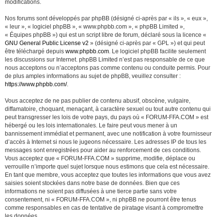
modifications.
Nos forums sont développés par phpBB (désigné ci-après par « ils », « eux »,
« leur », « logiciel phpBB », « www.phpbb.com », « phpBB Limited »,
« Équipes phpBB ») qui est un script libre de forum, déclaré sous la licence «
GNU General Public License v2
» (désigné ci-après par « GPL ») et qui peut
être téléchargé depuis
www.phpbb.com
. Le logiciel phpBB facilite seulement
les discussions sur Internet. phpBB Limited n’est pas responsable de ce que
nous acceptons ou n’acceptons pas comme contenu ou conduite permis. Pour
de plus amples informations au sujet de phpBB, veuillez consulter :
https://www.phpbb.com/
.
Vous acceptez de ne pas publier de contenu abusif, obscène, vulgaire,
diffamatoire, choquant, menaçant, à caractère sexuel ou tout autre contenu qui
peut transgresser les lois de votre pays, du pays où « FORUM-FFA.COM » est
hébergé ou les lois internationales. Le faire peut vous mener à un
bannissement immédiat et permanent, avec une notification à votre fournisseur
d’accès à Internet si nous le jugeons nécessaire. Les adresses IP de tous les
messages sont enregistrées pour aider au renforcement de ces conditions.
Vous acceptez que « FORUM-FFA.COM » supprime, modifie, déplace ou
verrouille n’importe quel sujet lorsque nous estimons que cela est nécessaire.
En tant que membre, vous acceptez que toutes les informations que vous avez
saisies soient stockées dans notre base de données. Bien que ces
informations ne soient pas diffusées à une tierce partie sans votre
consentement, ni « FORUM-FFA.COM », ni phpBB ne pourront être tenus
comme responsables en cas de tentative de piratage visant à compromettre
les données.