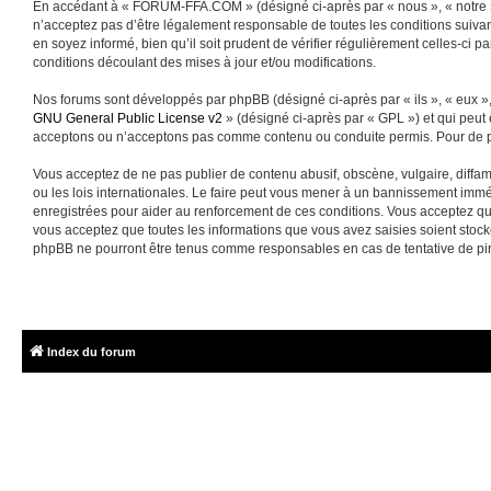
En accédant à « FORUM-FFA.COM » (désigné ci-après par « nous », « notre »
n’acceptez pas d’être légalement responsable de toutes les conditions suiva
en soyez informé, bien qu’il soit prudent de vérifier régulièrement celles-
conditions découlant des mises à jour et/ou modifications.
Nos forums sont développés par phpBB (désigné ci-après par « ils », « eux »,
GNU General Public License v2
» (désigné ci-après par « GPL ») et qui peut
acceptons ou n’acceptons pas comme contenu ou conduite permis. Pour de pl
Vous acceptez de ne pas publier de contenu abusif, obscène, vulgaire, diffa
ou les lois internationales. Le faire peut vous mener à un bannissement immé
enregistrées pour aider au renforcement de ces conditions. Vous acceptez q
vous acceptez que toutes les informations que vous avez saisies soient sto
phpBB ne pourront être tenus comme responsables en cas de tentative de pi
Index du forum