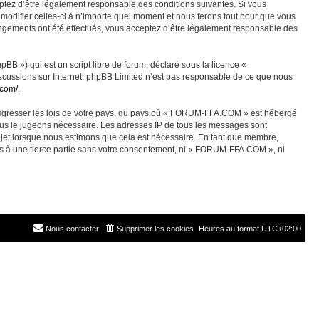
ez d’être légalement responsable des conditions suivantes. Si vous
odifier celles-ci à n’importe quel moment et nous ferons tout pour que vous
angements ont été effectués, vous acceptez d’être légalement responsable des
BB ») qui est un script libre de forum, déclaré sous la licence «
discussions sur Internet. phpBB Limited n’est pas responsable de ce que nous
.com/
.
ransgresser les lois de votre pays, du pays où « FORUM-FFA.COM » est hébergé
nous le jugeons nécessaire. Les adresses IP de tous les messages sont
jet lorsque nous estimons que cela est nécessaire. En tant que membre,
es à une tierce partie sans votre consentement, ni « FORUM-FFA.COM », ni
Nous contacter
Supprimer les cookies
Heures au format
UTC+02:00