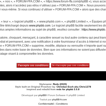
, « nos », « FORUM-FFA.COM », « https://www.forum-ffa.com/phpBB »), vous accept
ntes, alors n’accédez pas et/ou n’utilisez pas « FORUM-FFA.COM ». Nous pouvons m
ci par vous-même. Si vous continuez d’utiliser « FORUM-FFA.COM » alors que des ch
 « leur », « logiciel phpBB », « www.phpbb.com », « phpBB Limited », « Équipes php
 être téléchargé depuis
www.phpbb.com
. Le logiciel phpBB facilite seulement les 
us amples informations au sujet de phpBB, veuillez consulter :
https://www.phpbb
matoire, choquant, menaçant, à caractère sexuel ou tout autre contenu qui peut t
diat et permanent, avec une notification à votre fournisseur d’accès à Internet si 
ue « FORUM-FFA.COM » supprime, modifie, déplace ou verrouille n’importe quel su
ckées dans notre base de données. Bien que ces informations ne soient pas diffusé
ratage visant à compromettre les données.
Stylename:
Reds (2020)
Style built on Original Prosilver by:
Christian Esch aka Chris1278
inspired and rebuild from
reds for phpbb 3.0.8
Développé par
phpBB
® Forum Software © phpBB Limited
Traduit par
phpBB-fr.com
Confidentialité
|
Conditions