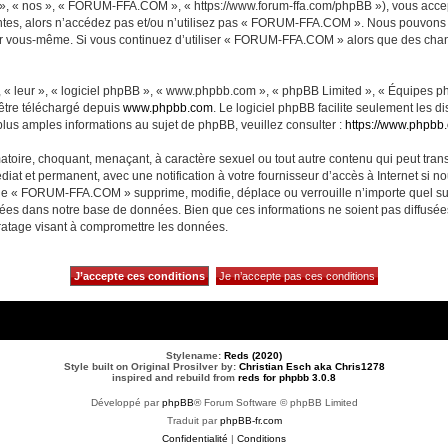
, « nos », « FORUM-FFA.COM », « https://www.forum-ffa.com/phpBB »), vous accept
ntes, alors n’accédez pas et/ou n’utilisez pas « FORUM-FFA.COM ». Nous pouvons m
ci par vous-même. Si vous continuez d’utiliser « FORUM-FFA.COM » alors que des ch
 « leur », « logiciel phpBB », « www.phpbb.com », « phpBB Limited », « Équipes php
 être téléchargé depuis
www.phpbb.com
. Le logiciel phpBB facilite seulement les 
us amples informations au sujet de phpBB, veuillez consulter :
https://www.phpbb
matoire, choquant, menaçant, à caractère sexuel ou tout autre contenu qui peut t
diat et permanent, avec une notification à votre fournisseur d’accès à Internet si 
ue « FORUM-FFA.COM » supprime, modifie, déplace ou verrouille n’importe quel su
ckées dans notre base de données. Bien que ces informations ne soient pas diffusé
ratage visant à compromettre les données.
Stylename:
Reds (2020)
Style built on Original Prosilver by:
Christian Esch aka Chris1278
inspired and rebuild from
reds for phpbb 3.0.8
Développé par
phpBB
® Forum Software © phpBB Limited
Traduit par
phpBB-fr.com
Confidentialité
|
Conditions