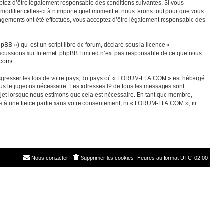
ez d’être légalement responsable des conditions suivantes. Si vous
odifier celles-ci à n’importe quel moment et nous ferons tout pour que vous
angements ont été effectués, vous acceptez d’être légalement responsable des
BB ») qui est un script libre de forum, déclaré sous la licence «
discussions sur Internet. phpBB Limited n’est pas responsable de ce que nous
.com/
.
ransgresser les lois de votre pays, du pays où « FORUM-FFA.COM » est hébergé
nous le jugeons nécessaire. Les adresses IP de tous les messages sont
jet lorsque nous estimons que cela est nécessaire. En tant que membre,
es à une tierce partie sans votre consentement, ni « FORUM-FFA.COM », ni
Nous contacter
Supprimer les cookies
Heures au format
UTC+02:00