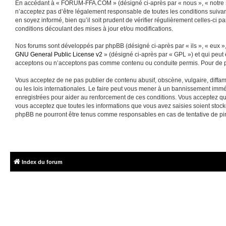
En accédant à « FORUM-FFA.COM » (désigné ci-après par « nous », « notre »
n’acceptez pas d’être légalement responsable de toutes les conditions suiva
en soyez informé, bien qu’il soit prudent de vérifier régulièrement celles-
conditions découlant des mises à jour et/ou modifications.
Nos forums sont développés par phpBB (désigné ci-après par « ils », « eux »,
GNU General Public License v2
» (désigné ci-après par « GPL ») et qui peut
acceptons ou n’acceptons pas comme contenu ou conduite permis. Pour de pl
Vous acceptez de ne pas publier de contenu abusif, obscène, vulgaire, diffa
ou les lois internationales. Le faire peut vous mener à un bannissement immé
enregistrées pour aider au renforcement de ces conditions. Vous acceptez q
vous acceptez que toutes les informations que vous avez saisies soient sto
phpBB ne pourront être tenus comme responsables en cas de tentative de pi
Index du forum