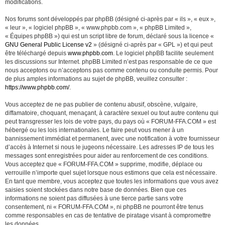
modifications.
Nos forums sont développés par phpBB (désigné ci-après par « ils », « eux »,
« leur », « logiciel phpBB », « www.phpbb.com », « phpBB Limited »,
« Équipes phpBB ») qui est un script libre de forum, déclaré sous la licence «
GNU General Public License v2
» (désigné ci-après par « GPL ») et qui peut
être téléchargé depuis
www.phpbb.com
. Le logiciel phpBB facilite seulement
les discussions sur Internet. phpBB Limited n’est pas responsable de ce que
nous acceptons ou n’acceptons pas comme contenu ou conduite permis. Pour
de plus amples informations au sujet de phpBB, veuillez consulter :
https://www.phpbb.com/
.
Vous acceptez de ne pas publier de contenu abusif, obscène, vulgaire,
diffamatoire, choquant, menaçant, à caractère sexuel ou tout autre contenu qui
peut transgresser les lois de votre pays, du pays où « FORUM-FFA.COM » est
hébergé ou les lois internationales. Le faire peut vous mener à un
bannissement immédiat et permanent, avec une notification à votre fournisseur
d’accès à Internet si nous le jugeons nécessaire. Les adresses IP de tous les
messages sont enregistrées pour aider au renforcement de ces conditions.
Vous acceptez que « FORUM-FFA.COM » supprime, modifie, déplace ou
verrouille n’importe quel sujet lorsque nous estimons que cela est nécessaire.
En tant que membre, vous acceptez que toutes les informations que vous avez
saisies soient stockées dans notre base de données. Bien que ces
informations ne soient pas diffusées à une tierce partie sans votre
consentement, ni « FORUM-FFA.COM », ni phpBB ne pourront être tenus
comme responsables en cas de tentative de piratage visant à compromettre
les données.