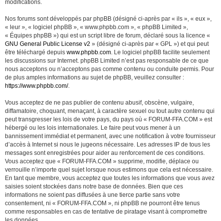
modifications.
Nos forums sont développés par phpBB (désigné ci-après par « ils », « eux »,
« leur », « logiciel phpBB », « www.phpbb.com », « phpBB Limited »,
« Équipes phpBB ») qui est un script libre de forum, déclaré sous la licence «
GNU General Public License v2
» (désigné ci-après par « GPL ») et qui peut
être téléchargé depuis
www.phpbb.com
. Le logiciel phpBB facilite seulement
les discussions sur Internet. phpBB Limited n’est pas responsable de ce que
nous acceptons ou n’acceptons pas comme contenu ou conduite permis. Pour
de plus amples informations au sujet de phpBB, veuillez consulter :
https://www.phpbb.com/
.
Vous acceptez de ne pas publier de contenu abusif, obscène, vulgaire,
diffamatoire, choquant, menaçant, à caractère sexuel ou tout autre contenu qui
peut transgresser les lois de votre pays, du pays où « FORUM-FFA.COM » est
hébergé ou les lois internationales. Le faire peut vous mener à un
bannissement immédiat et permanent, avec une notification à votre fournisseur
d’accès à Internet si nous le jugeons nécessaire. Les adresses IP de tous les
messages sont enregistrées pour aider au renforcement de ces conditions.
Vous acceptez que « FORUM-FFA.COM » supprime, modifie, déplace ou
verrouille n’importe quel sujet lorsque nous estimons que cela est nécessaire.
En tant que membre, vous acceptez que toutes les informations que vous avez
saisies soient stockées dans notre base de données. Bien que ces
informations ne soient pas diffusées à une tierce partie sans votre
consentement, ni « FORUM-FFA.COM », ni phpBB ne pourront être tenus
comme responsables en cas de tentative de piratage visant à compromettre
les données.