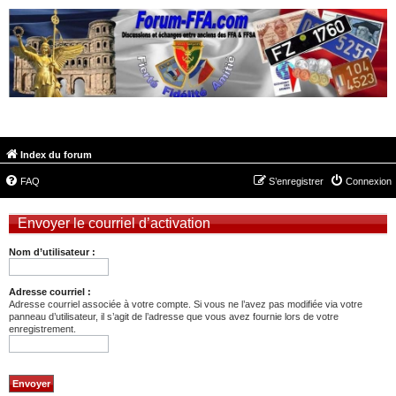
FORUM-FFA.COM
Index du forum
FAQ
S’enregistrer
Connexion
Envoyer le courriel d’activation
Nom d’utilisateur :
Adresse courriel :
Adresse courriel associée à votre compte. Si vous ne l’avez pas modifiée via votre
panneau d’utilisateur, il s’agit de l’adresse que vous avez fournie lors de votre
enregistrement.