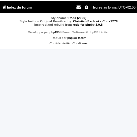
Index du forum
Heures au format
UTC+02:00
Stylename:
Reds (2020)
Style built on Original Prosilver by:
Christian Esch aka Chris1278
inspired and rebuild from
reds for phpbb 3.0.8
Développé par
phpBB
® Forum Software © phpBB Limited
Traduit par
phpBB-fr.com
Confidentialité
|
Conditions